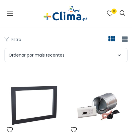
0
na e SPA )
cimento e Climatização )
Filtro
asqueiras e Barbecues )
Ordenar por mais recentes
ias renováveis )