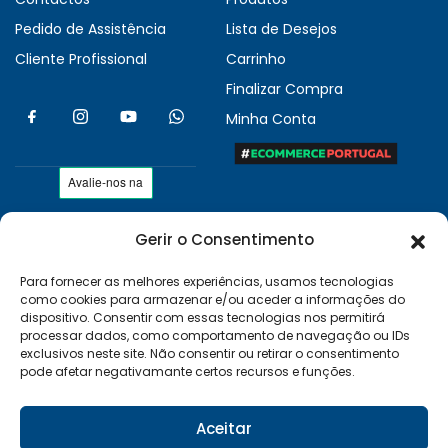
Pedido de Assistência
Lista de Desejos
Cliente Profissional
Carrinho
Finalizar Compra
Minha Conta
Gerir o Consentimento
As nossas condições
Políticas de Privacidade
Para fornecer as melhores experiências, usamos tecnologias
como cookies para armazenar e/ou aceder a informações do
Termos e Condições
dispositivo. Consentir com essas tecnologias nos permitirá
Entregas e Devoluções
processar dados, como comportamento de navegação ou IDs
exclusivos neste site. Não consentir ou retirar o consentimento
Livro de Reclamações
pode afetar negativamante certos recursos e funções.
RAL e RLL
Klarna FAQ
Aceitar