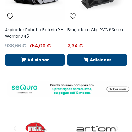
Aspirador Robot a Bateria X-
Braçadeira Clip PVC 63mm
Warrior X45
938,66
€
764,00
€
2,34
€
Adicionar
Adicionar