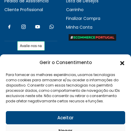
Pedido de Assistência
Lista de Desejos
Cliente Profissional
Carrinho
Finalizar Compra
Minha Conta
Gerir o Consentimento
As nossas condições
Políticas de Privacidade
Para fornecer as melhores experiências, usamos tecnologias
como cookies para armazenar e/ou aceder a informações do
Termos e Condições
dispositivo. Consentir com essas tecnologias nos permitirá
Entregas e Devoluções
processar dados, como comportamento de navegação ou IDs
exclusivos neste site. Não consentir ou retirar o consentimento
Livro de Reclamações
pode afetar negativamante certos recursos e funções.
RAL e RLL
Klarna FAQ
Aceitar
Sequra
Negar