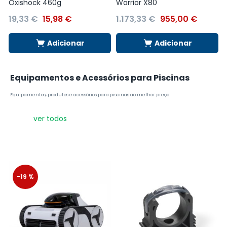
Oxishock 460g
Warrior X80
19,33
€
15,98
€
1.173,33
€
955,00
€
Adicionar
Adicionar
Equipamentos e Acessórios para Piscinas
Equipamentos, produtos e acessórios para piscinas ao melhor preço
ver todos
-19 %