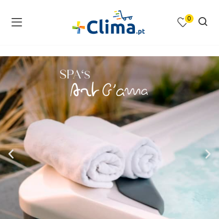
0
na e SPA )
cimento e Climatização )
asqueiras e Barbecues )
ias renováveis )