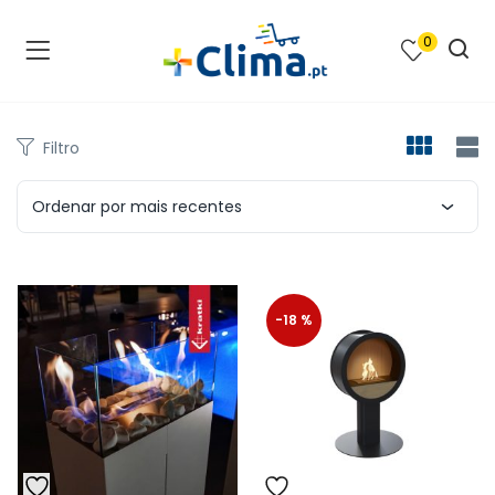
0
na e SPA )
cimento e Climatização )
Filtro
asqueiras e Barbecues )
Ordenar por mais recentes
ias renováveis )
-18 %