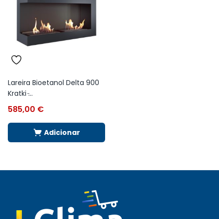
Lareira Bioetanol Delta 900
Kratki ̵...
585,00
€
Adicionar