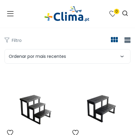
0
na e SPA )
cimento e Climatização )
Filtro
asqueiras e Barbecues )
Ordenar por mais recentes
ias renováveis )