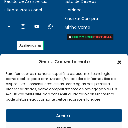
Pedido de Assistência
Lista de Desejos
Cliente Profissional
Carrinho
Finalizar Compra
Minha Conta
Gerir o Consentimento
As nossas condições
Políticas de Privacidade
Para fornecer as melhores experiências, usamos tecnologias
como cookies para armazenar e/ou aceder a informações do
Termos e Condições
dispositivo. Consentir com essas tecnologias nos permitirá
Entregas e Devoluções
processar dados, como comportamento de navegação ou IDs
exclusivos neste site. Não consentir ou retirar o consentimento
Livro de Reclamações
pode afetar negativamante certos recursos e funções.
RAL e RLL
Klarna FAQ
Aceitar
Sequra