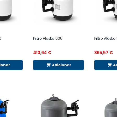
0
Filtro Alaska 600
Filtro Alaska
413,64
€
365,57
€
ionar
Adicionar
A