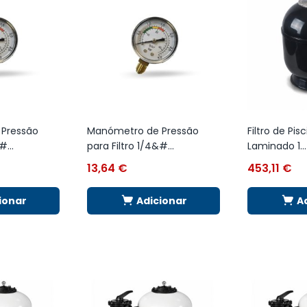
Pressão
Manómetro de Pressão
Filtro de Pisc
#...
para Filtro 1/4&#...
Laminado 1...
13,64
€
453,11
€
ionar
Adicionar
A