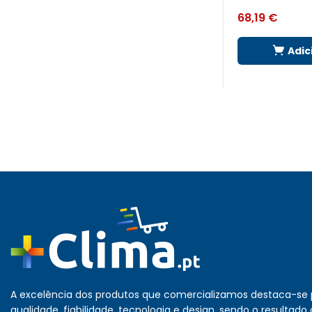
68,19
€
Adic
A excelência dos produtos que comercializamos destaca-se 
qualidade, fiabilidade, tecnologia e design, sendo o resultado