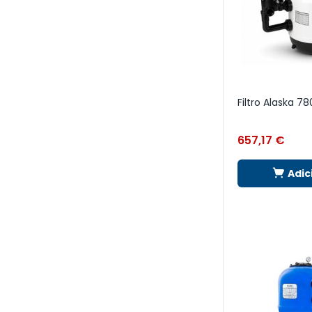
Filtro Alaska 78
657,17
€
Adic