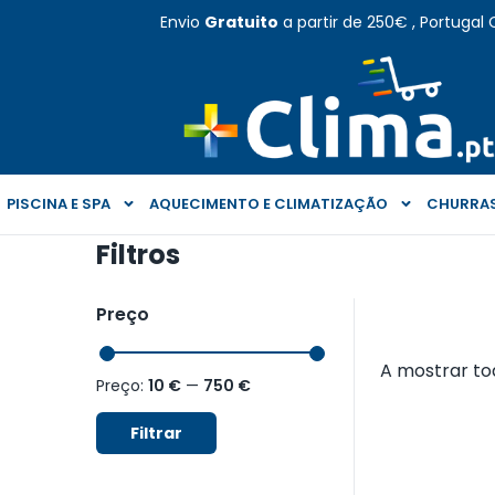
Envio
Gratuito
a partir de 250€ , Portugal 
PISCINA E SPA
AQUECIMENTO E CLIMATIZAÇÃO
CHURRAS
Filtros
Preço
A mostrar tod
Preço:
10 €
—
750 €
Filtrar