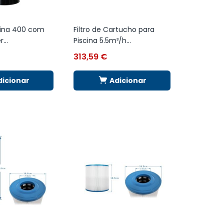
scina 400 com
Filtro de Cartucho para
...
Piscina 5.5m³/h...
313,59
€
dicionar
Adicionar