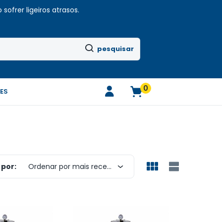
sofrer ligeiros atrasos.
pesquisar
0
ES
por:
Ordenar por mais recentes