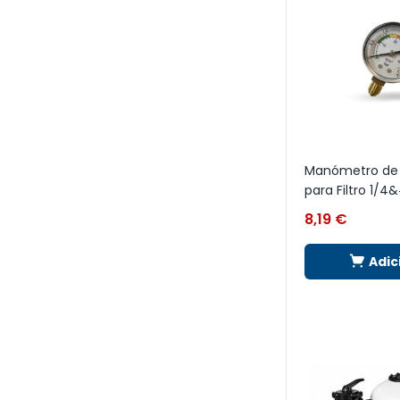
Manómetro de 
para Filtro 1/4&
8,19
€
Adic