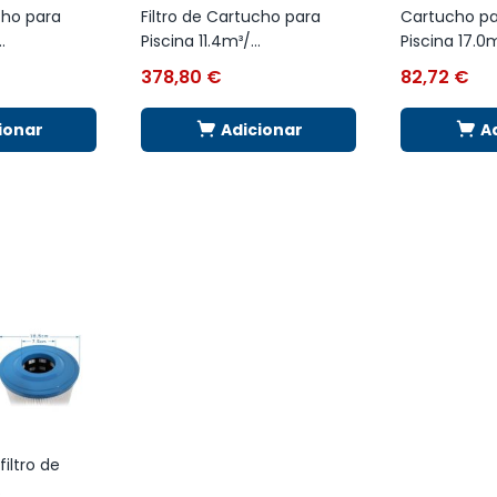
cho para
Filtro de Cartucho para
Cartucho par
.
Piscina 11.4m³/...
Piscina 17.0m
378,80
€
82,72
€
ionar
Adicionar
A
iltro de
.