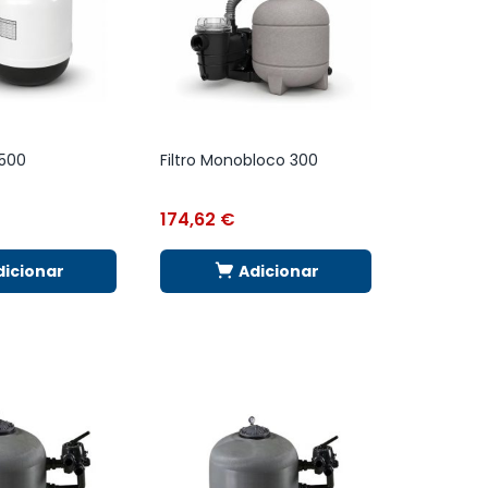
 500
Filtro Monobloco 300
174,62
€
dicionar
Adicionar