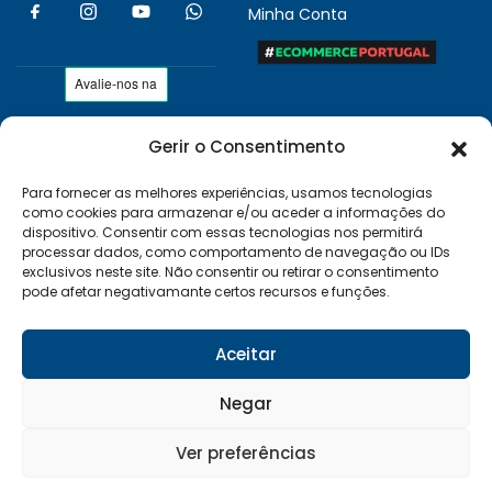
Minha Conta
Gerir o Consentimento
As nossas condições
Políticas de Privacidade
Para fornecer as melhores experiências, usamos tecnologias
como cookies para armazenar e/ou aceder a informações do
Termos e Condições
dispositivo. Consentir com essas tecnologias nos permitirá
Entregas e Devoluções
processar dados, como comportamento de navegação ou IDs
exclusivos neste site. Não consentir ou retirar o consentimento
Livro de Reclamações
pode afetar negativamante certos recursos e funções.
RAL e RLL
Klarna FAQ
Aceitar
Sequra
Negar
Ver preferências
Desenvolvido por:
Vítor Carneiro