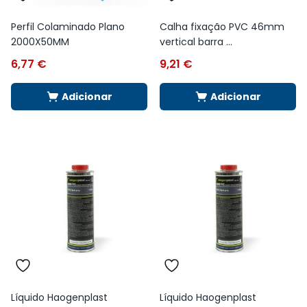
Perfil Colaminado Plano
Calha fixação PVC 46mm
2000X50MM
vertical barra ...
6,77
€
9,21
€
Adicionar
Adicionar
Líquido Haogenplast
Líquido Haogenplast