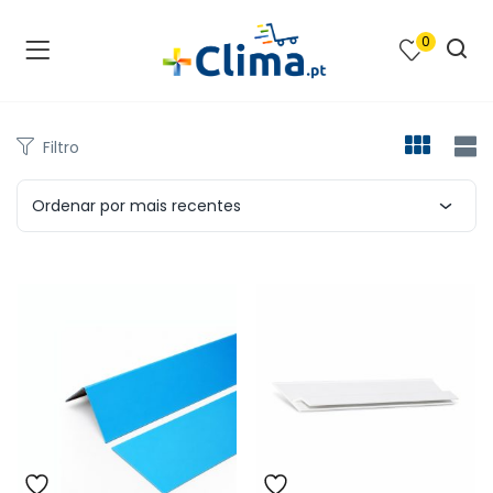
0
na e SPA )
cimento e Climatização )
Filtro
asqueiras e Barbecues )
Ordenar por mais recentes
ias renováveis )