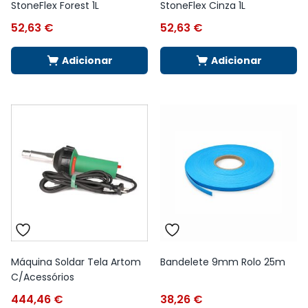
StoneFlex Forest 1L
StoneFlex Cinza 1L
52,63
€
52,63
€
Adicionar
Adicionar
Máquina Soldar Tela Artom
Bandelete 9mm Rolo 25m
C/Acessórios
444,46
€
38,26
€