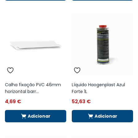
Calha fixação PVC 46mm
Líquido Haogenplast Azul
horizontal barr...
Forte 1L
4,69
€
52,63
€
Adicionar
Adicionar