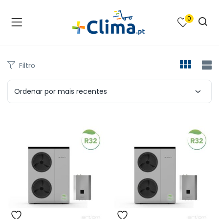
0
na e SPA )
cimento e Climatização )
Filtro
asqueiras e Barbecues )
Ordenar por mais recentes
ias renováveis )