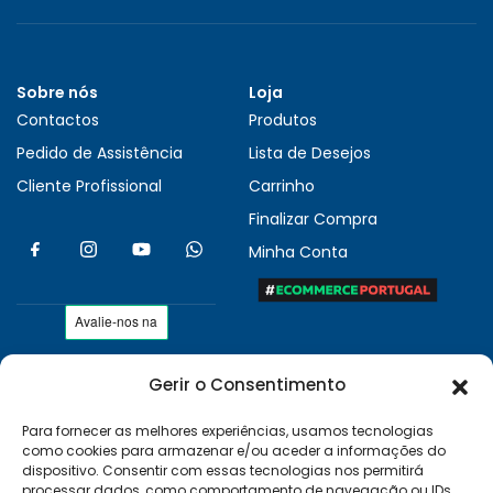
Sobre nós
Loja
Contactos
Produtos
Pedido de Assistência
Lista de Desejos
Cliente Profissional
Carrinho
Finalizar Compra
Minha Conta
Gerir o Consentimento
As nossas condições
Políticas de Privacidade
Para fornecer as melhores experiências, usamos tecnologias
como cookies para armazenar e/ou aceder a informações do
Termos e Condições
dispositivo. Consentir com essas tecnologias nos permitirá
Entregas e Devoluções
processar dados, como comportamento de navegação ou IDs