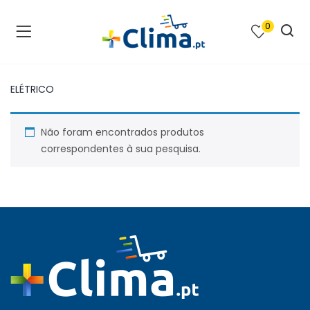
0
na e SPA )
cimento e Climatização )
ELÉTRICO
asqueiras e Barbecues )
Não foram encontrados produtos
ias renováveis )
correspondentes à sua pesquisa.