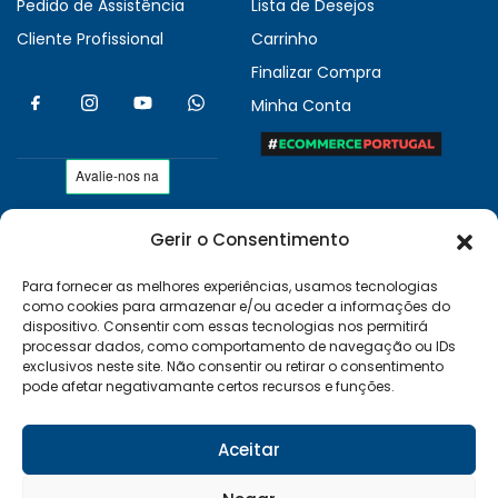
Pedido de Assistência
Lista de Desejos
Cliente Profissional
Carrinho
Finalizar Compra
Minha Conta
Gerir o Consentimento
As nossas condições
Políticas de Privacidade
Para fornecer as melhores experiências, usamos tecnologias
como cookies para armazenar e/ou aceder a informações do
Termos e Condições
dispositivo. Consentir com essas tecnologias nos permitirá
Entregas e Devoluções
processar dados, como comportamento de navegação ou IDs
exclusivos neste site. Não consentir ou retirar o consentimento
Livro de Reclamações
pode afetar negativamante certos recursos e funções.
RAL e RLL
Klarna FAQ
Aceitar
Sequra