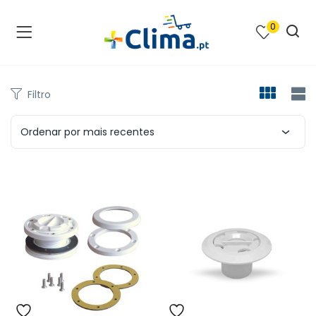
0
na e SPA )
cimento e Climatização )
Filtro
asqueiras e Barbecues )
Ordenar por mais recentes
ias renováveis )