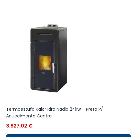
Termoestufa Kalor Idro Nadia 24kw – Preta P/
S
Aquecimento Central
Q
3.827,02
€
1