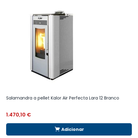
Salamandra a pellet Kalor Air Perfecta Lara 12 Branco
S
Q
1.470,10
€
2
Adicionar