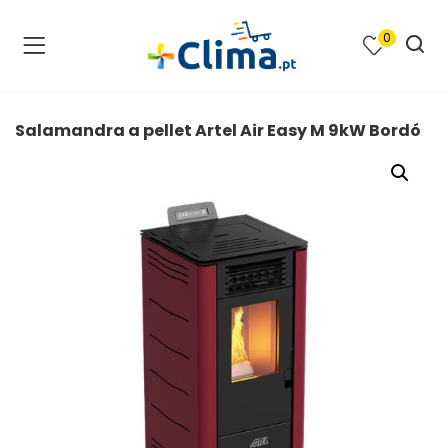
0
na e SPA )
cimento e Climatização )
Salamandra a pellet Artel Air Easy M 9kW Bordó
asqueiras e Barbecues )
ias renováveis )