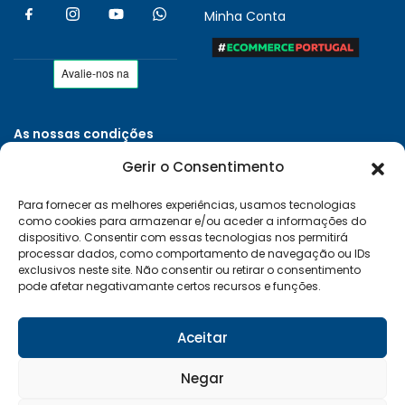
Minha Conta
As nossas condições
Políticas de Privacidade
Gerir o Consentimento
Termos e Condições
Para fornecer as melhores experiências, usamos tecnologias
Entregas e Devoluções
como cookies para armazenar e/ou aceder a informações do
Livro de Reclamações
dispositivo. Consentir com essas tecnologias nos permitirá
processar dados, como comportamento de navegação ou IDs
RAL e RLL
exclusivos neste site. Não consentir ou retirar o consentimento
pode afetar negativamante certos recursos e funções.
Klarna FAQ
Sequra
Aceitar
Negar
Desenvolvido por:
Vítor Carneiro