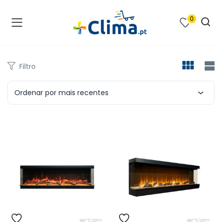
0
na e SPA )
cimento e Climatização )
Filtro
asqueiras e Barbecues )
Ordenar por mais recentes
ias renováveis )