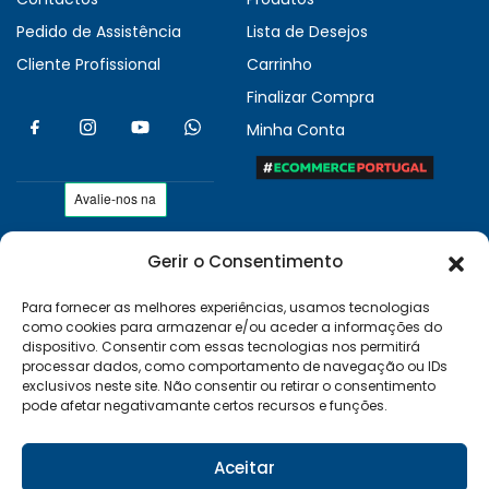
Pedido de Assistência
Lista de Desejos
Cliente Profissional
Carrinho
Finalizar Compra
Minha Conta
Gerir o Consentimento
As nossas condições
Políticas de Privacidade
Para fornecer as melhores experiências, usamos tecnologias
como cookies para armazenar e/ou aceder a informações do
Termos e Condições
dispositivo. Consentir com essas tecnologias nos permitirá
Entregas e Devoluções
processar dados, como comportamento de navegação ou IDs
exclusivos neste site. Não consentir ou retirar o consentimento
Livro de Reclamações
pode afetar negativamante certos recursos e funções.
RAL e RLL
Klarna FAQ
Aceitar