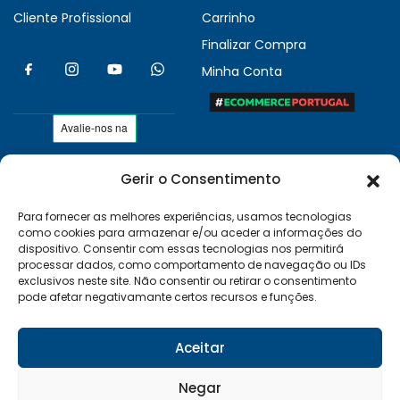
Cliente Profissional
Carrinho
Finalizar Compra
Minha Conta
Gerir o Consentimento
As nossas condições
Políticas de Privacidade
Para fornecer as melhores experiências, usamos tecnologias
como cookies para armazenar e/ou aceder a informações do
Termos e Condições
dispositivo. Consentir com essas tecnologias nos permitirá
Entregas e Devoluções
processar dados, como comportamento de navegação ou IDs
exclusivos neste site. Não consentir ou retirar o consentimento
Livro de Reclamações
pode afetar negativamante certos recursos e funções.
RAL e RLL
Klarna FAQ
Aceitar
Sequra
Negar