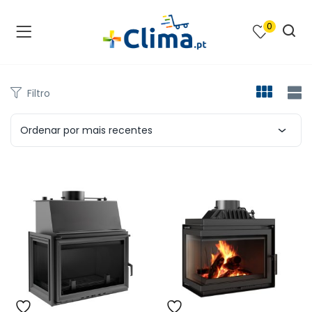
0
na e SPA )
cimento e Climatização )
Filtro
asqueiras e Barbecues )
Ordenar por mais recentes
ias renováveis )