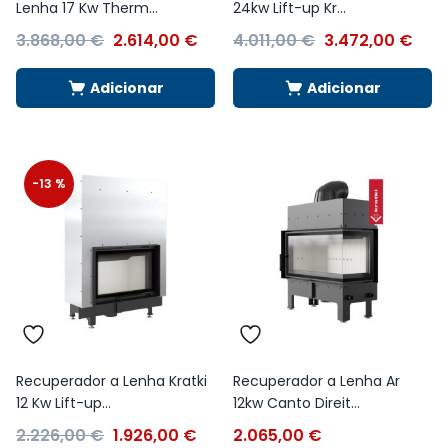
Lenha 17 Kw Therm...
24kw Lift-up Kr...
3.868,00
€
2.614,00
€
4.011,00
€
3.472,00
€
Adicionar
Adicionar
-13 %
Recuperador a Lenha Kratki
Recuperador a Lenha Ar
12 Kw Lift-up...
12kw Canto Direit...
2.226,00
€
1.926,00
€
2.065,00
€