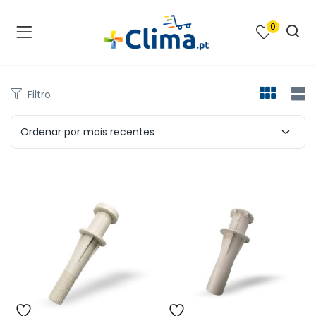
0
na e SPA )
cimento e Climatização )
Filtro
asqueiras e Barbecues )
Ordenar por mais recentes
ias renováveis )