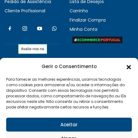
Pedido de Assistência
Lista de Desejos
Cliente Profissional
Carrinho
Finalizar Compra
Minha Conta
Gerir o Consentimento
As nossas condições
Políticas de Privacidade
Para fornecer as melhores experiências, usamos tecnologias
como cookies para armazenar e/ou aceder a informações do
Termos e Condições
dispositivo. Consentir com essas tecnologias nos permitirá
Entregas e Devoluções
processar dados, como comportamento de navegação ou IDs
exclusivos neste site. Não consentir ou retirar o consentimento
Livro de Reclamações
pode afetar negativamante certos recursos e funções.
RAL e RLL
Klarna FAQ
Aceitar
Sequra