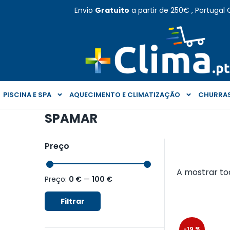
Envio
Gratuito
a partir de 250€ , Portugal 
PISCINA E SPA
AQUECIMENTO E CLIMATIZAÇÃO
CHURRAS
SPAMAR
Preço
A mostrar to
Preço:
0 €
—
100 €
Filtrar
-19 %