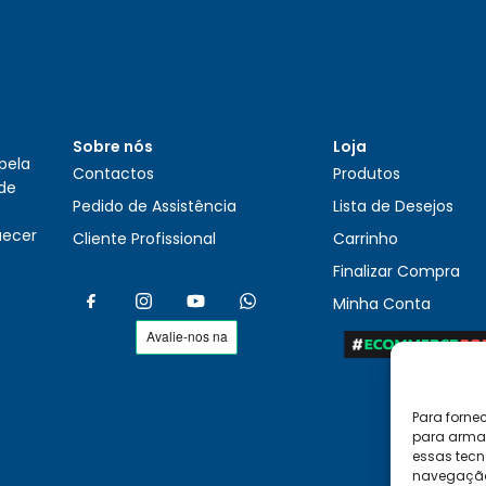
Sobre nós
Loja
pela
Contactos
Produtos
 de
Pedido de Assistência
Lista de Desejos
uecer
Cliente Profissional
Carrinho
Finalizar Compra
Minha Conta
Para forne
para armaz
essas tecn
navegação o