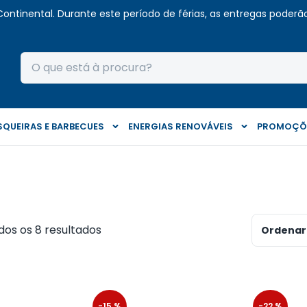
Continental. Durante este período de férias, as entregas poderão 
QUEIRAS E BARBECUES
ENERGIAS RENOVÁVEIS
PROMOÇÕ
dos os 8 resultados
Ordenar 
-15 %
-22 %