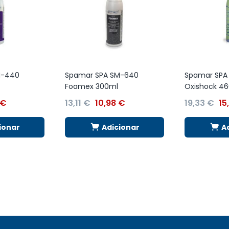
M-440
Spamar SPA SM-640
Spamar SPA
Foamex 300ml
Oxishock 4
€
13,11
€
10,98
€
19,33
€
15
ionar
Adicionar
A