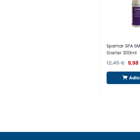
Spamar SPA S
Starter 300ml
12,45
€
9,98
Adic