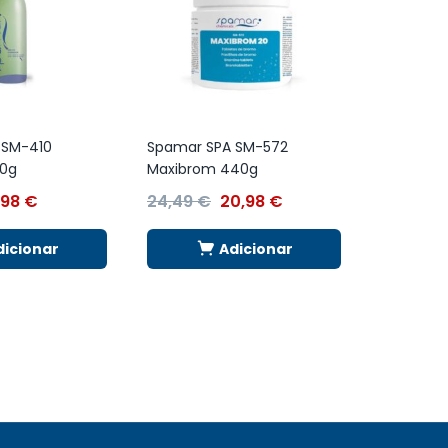
 SM-410
Spamar SPA SM-572
60g
Maxibrom 440g
,98
€
24,49
€
20,98
€
dicionar
Adicionar