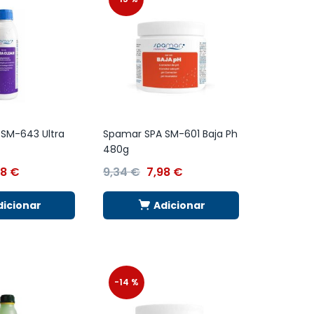
SM-643 Ultra
Spamar SPA SM-601 Baja Ph
480g
98
€
9,34
€
7,98
€
dicionar
Adicionar
-14 %