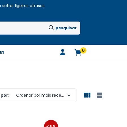
sofrer ligeiros atrasos.
pesquisar
0
ES
por:
Ordenar por mais recentes
-15 %