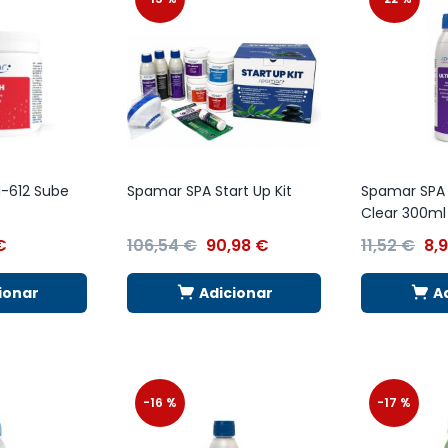
-612 Sube
Spamar SPA Start Up Kit
Spamar SPA 
Clear 300ml
€
106,54
€
90,98
€
11,52
€
8,
ionar
Adicionar
A
-16 %
-17 %