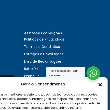
As nossas condições
Políticas de Privacidade
Termos e Condições
Entregas e Devoluções
Livro de Reclamações
RAL e RLL
Precisa de ajuda?
Fale
Klarna FAQ
connosco.
0
Sequra
Gerir o Consentimento
cer as melhores experiências, usamos tecnologias como cookies
enar e/ou aceder a informações do dispositivo. Consentir com
ologias nos permitirá processar dados, como comportamento de
u IDs exclusivos neste site. Não consentir ou retirar o