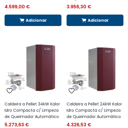
4.599,00
€
3.956,30
€
Adicionar
Adicionar
Caldeira a Pellet 34kW Kalor
Caldeira a Pellet 24kW Kalor
Idro Compacta c/ Limpeza
Idro Compacta c/ Limpeza
de Queimador Automático
de Queimador Automático
5.273,63
€
4.326,53
€