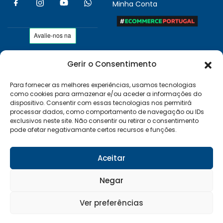
Minha Conta
Gerir o Consentimento
As nossas condições
Políticas de Privacidade
Para fornecer as melhores experiências, usamos tecnologias
como cookies para armazenar e/ou aceder a informações do
Termos e Condições
dispositivo. Consentir com essas tecnologias nos permitirá
Entregas e Devoluções
processar dados, como comportamento de navegação ou IDs
exclusivos neste site. Não consentir ou retirar o consentimento
Livro de Reclamações
pode afetar negativamante certos recursos e funções.
RAL e RLL
Klarna FAQ
Aceitar
Sequra
Negar
Ver preferências
Desenvolvido por:
Vítor Carneiro
0