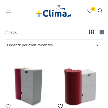
0
na e SPA )
cimento e Climatização )
Filtro
asqueiras e Barbecues )
Ordenar por mais recentes
ias renováveis )