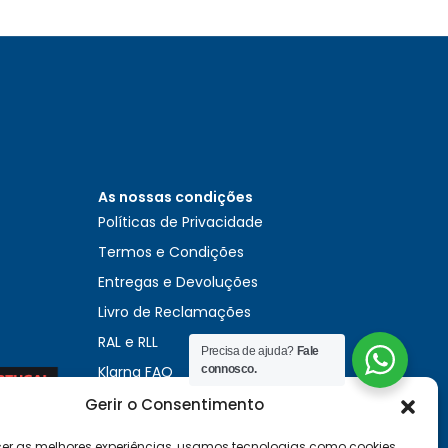
As nossas condições
Políticas de Privacidade
Termos e Condições
Entregas e Devoluções
Livro de Reclamações
RAL e RLL
Precisa de ajuda?
Fale
Klarna FAQ
connosco.
Sequra
Gerir o Consentimento
0
cer as melhores experiências, usamos tecnologias como cookies