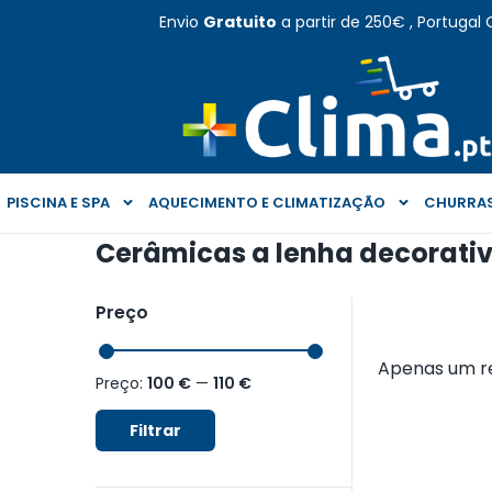
Envio
Gratuito
a partir de 250€ , Portugal 
PISCINA E SPA
AQUECIMENTO E CLIMATIZAÇÃO
CHURRAS
Cerâmicas a lenha decorativ
Preço
Apenas um r
Preço:
100 €
—
110 €
Filtrar