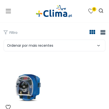
0
na e SPA )
cimento e Climatização )
Filtro
asqueiras e Barbecues )
Ordenar por mais recentes
ias renováveis )