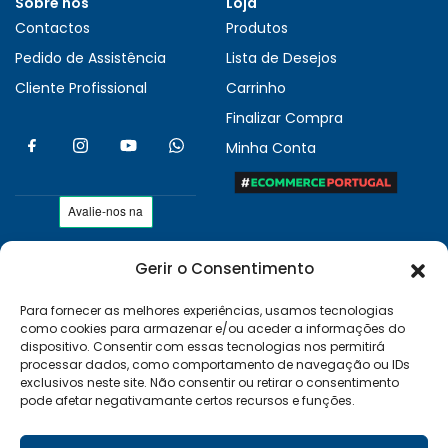
Sobre nós
Loja
Contactos
Produtos
Pedido de Assistência
Lista de Desejos
Cliente Profissional
Carrinho
Finalizar Compra
Minha Conta
Gerir o Consentimento
As nossas condições
Políticas de Privacidade
Para fornecer as melhores experiências, usamos tecnologias
como cookies para armazenar e/ou aceder a informações do
Termos e Condições
dispositivo. Consentir com essas tecnologias nos permitirá
Entregas e Devoluções
processar dados, como comportamento de navegação ou IDs
exclusivos neste site. Não consentir ou retirar o consentimento
Livro de Reclamações
pode afetar negativamante certos recursos e funções.
RAL e RLL