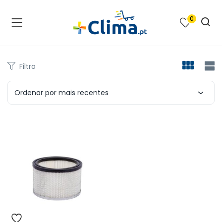
0
na e SPA )
cimento e Climatização )
Filtro
asqueiras e Barbecues )
Ordenar por mais recentes
ias renováveis )