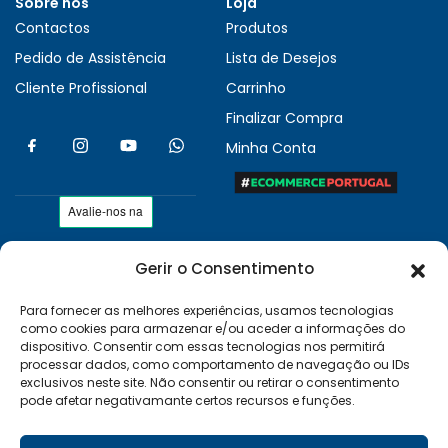
Sobre nós
Loja
Contactos
Produtos
Pedido de Assistência
Lista de Desejos
Cliente Profissional
Carrinho
Finalizar Compra
Minha Conta
Gerir o Consentimento
As nossas condições
Políticas de Privacidade
Para fornecer as melhores experiências, usamos tecnologias
como cookies para armazenar e/ou aceder a informações do
Termos e Condições
dispositivo. Consentir com essas tecnologias nos permitirá
Entregas e Devoluções
processar dados, como comportamento de navegação ou IDs
exclusivos neste site. Não consentir ou retirar o consentimento
Livro de Reclamações
pode afetar negativamante certos recursos e funções.
RAL e RLL