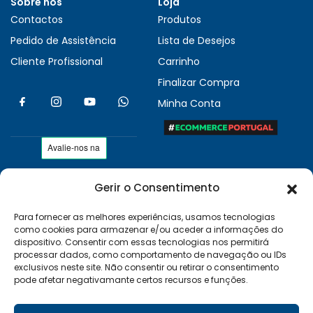
Sobre nós
Loja
Contactos
Produtos
Pedido de Assistência
Lista de Desejos
Cliente Profissional
Carrinho
Finalizar Compra
Minha Conta
Gerir o Consentimento
As nossas condições
Políticas de Privacidade
Para fornecer as melhores experiências, usamos tecnologias
como cookies para armazenar e/ou aceder a informações do
Termos e Condições
dispositivo. Consentir com essas tecnologias nos permitirá
Entregas e Devoluções
processar dados, como comportamento de navegação ou IDs
exclusivos neste site. Não consentir ou retirar o consentimento
Livro de Reclamações
pode afetar negativamante certos recursos e funções.
RAL e RLL