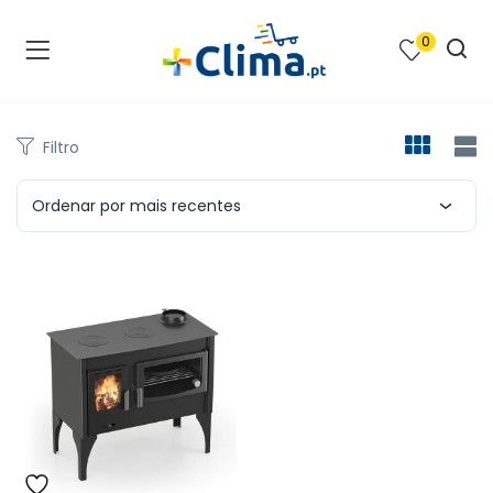
0
na e SPA )
cimento e Climatização )
Filtro
asqueiras e Barbecues )
Ordenar por mais recentes
ias renováveis )