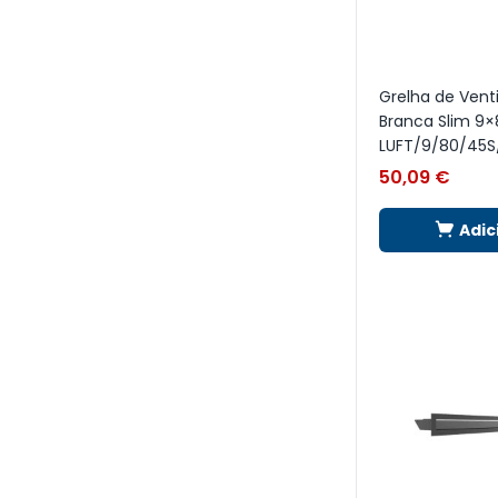
Grelha de Vent
Branca Slim 9
LUFT/9/80/45S
50,09
€
Adic