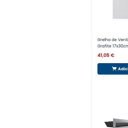
Grelha de Vent
Grafite 17x30
41,05
€
Adic