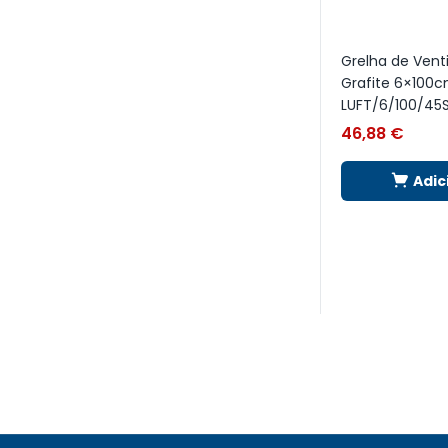
Grelha de Vent
Grafite 6×100
LUFT/6/100/45
46,88
€
Adic