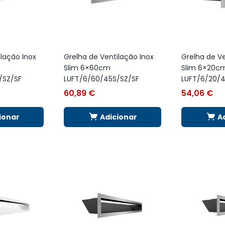
ilação Inox
Grelha de Ventilação Inox
Grelha de Ve
Slim 6×60cm
Slim 6×20c
/SZ/SF
LUFT/6/60/45S/SZ/SF
LUFT/6/20/4
60,89
€
54,06
€
ionar
Adicionar
A