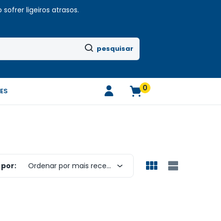
sofrer ligeiros atrasos.
pesquisar
0
ES
por:
Ordenar por mais recentes