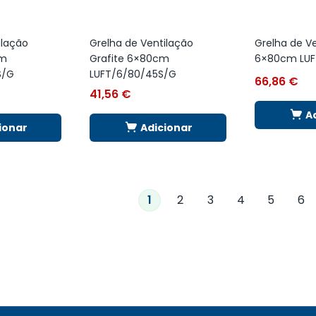
ilação
Grelha de Ventilação
Grelha de Ve
cm
Grafite 6×80cm
6×80cm LUF
S/G
LUFT/6/80/45S/G
66,86
€
41,56
€
A
ionar
Adicionar
1
2
3
4
5
6