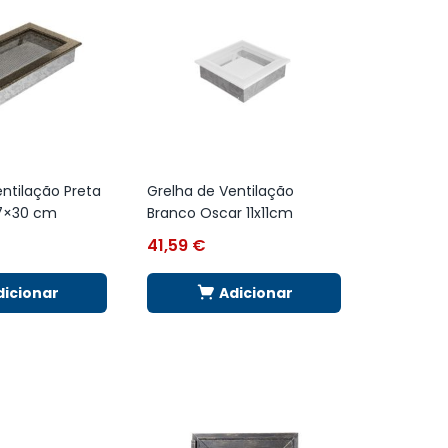
ntilação Preta
Grelha de Ventilação
17×30 cm
Branco Oscar 11x11cm
41,59
€
dicionar
Adicionar