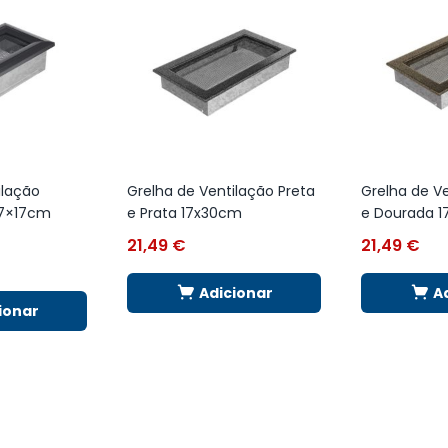
ilação
Grelha de Ventilação Preta
Grelha de Ve
17×17cm
e Prata 17x30cm
e Dourada 
21,49
€
21,49
€
Adicionar
A
ionar