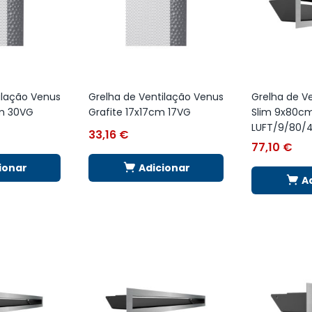
ilação Venus
Grelha de Ventilação Venus
Grelha de Ve
cm 30VG
Grafite 17x17cm 17VG
Slim 9x80c
LUFT/9/80/4
33,16
€
77,10
€
ionar
Adicionar
A