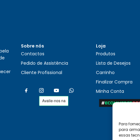
Sobre nós
Loja
pela
Contactos
Produtos
 de
Pedido de Assistência
Lista de Desejos
uecer
Cliente Profissional
Carrinho
Finalizar Compra
Minha Conta
Para forne
para armaz
essas tecn