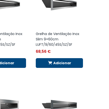
ntilação Inox
Grelha de Ventilação Inox
m
Slim 9×60cm
5S/SZ/SF
LUFT/9/60/45S/SZ/SF
68,56
€
dicionar
Adicionar