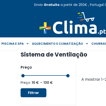
Envio
Gratuito
a partir de 250€ , Portugal 
PISCINA E SPA
AQUECIMENTO E CLIMATIZAÇÃO
CHURRAS
Sistema de Ventilação
Preço
A mostrar 1–
Preço:
10 €
—
130 €
Filtrar