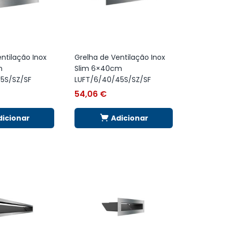
ntilação Inox
Grelha de Ventilação Inox
m
Slim 6×40cm
5S/SZ/SF
LUFT/6/40/45S/SZ/SF
54,06
€
dicionar
Adicionar