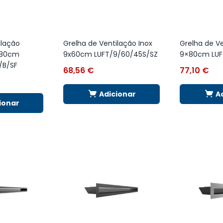
ilação
Grelha de Ventilação Inox
Grelha de Ve
×80cm
9x60cm LUFT/9/60/45S/SZ
9×80cm LUF
/B/SF
68,56
€
77,10
€
Adicionar
A
ionar