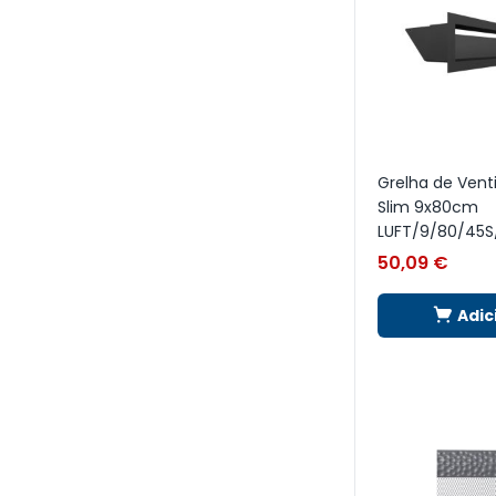
Grelha de Vent
Slim 9x80cm
LUFT/9/80/45S
50,09
€
Adic