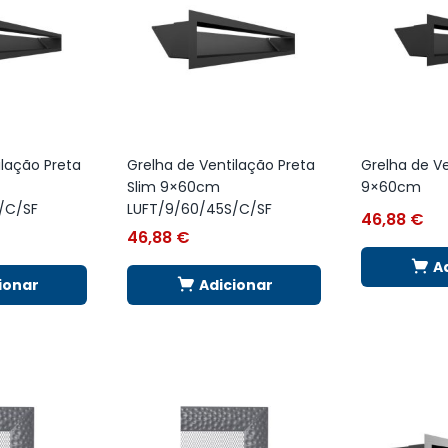
ilação Preta
Grelha de Ventilação Preta
Grelha de Ve
Slim 9×60cm
9×60cm
/C/SF
LUFT/9/60/45S/C/SF
46,88
€
46,88
€
A
ionar
Adicionar