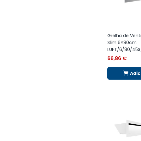
Grelha de Vent
Slim 6×80cm
LUFT/6/80/45S
66,86
€
Adic