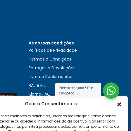
As nossas condições
0
Políticas de Privacidade
Termos e Condições
Entregas e Devoluções
Livro de Reclamações
RAL e RLL
Precisa de ajuda?
Fale
Klarna FAQ
connosco.
Sequra
Gerir o Consentimento
cer as melhores experiências, usamos tecnologias como cookies
enar e/ou aceder a informações do dispositivo. Consentir com
ologias nos permitirá processar dados, como comportamento de