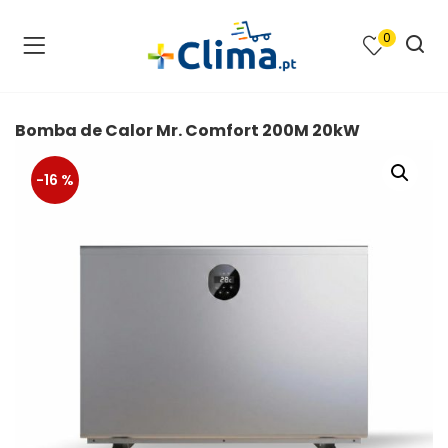
0
na e SPA )
cimento e Climatização )
Bomba de Calor Mr. Comfort 200M 20kW
asqueiras e Barbecues )
-16 %
ias renováveis )