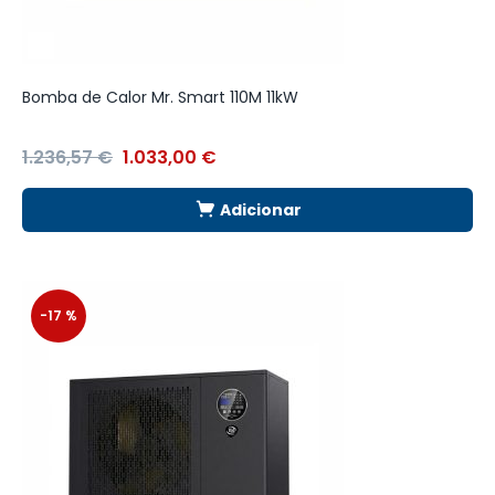
Bomba de Calor Mr. Smart 110M 11kW
A
1.236,57
€
1.033,00
€
5
Adicionar
-17 %