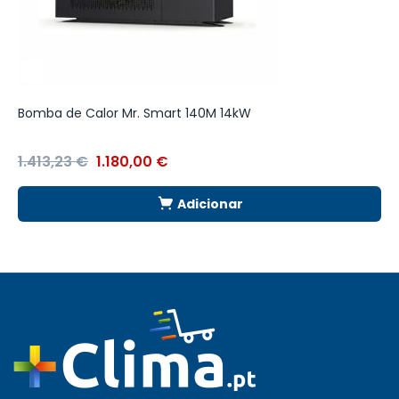
Bomba de Calor Mr. Smart 140M 14kW
C
1.413,23
€
1.180,00
€
1
Adicionar