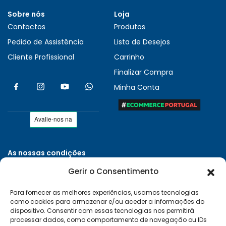
Sobre nós
Loja
Contactos
Produtos
Pedido de Assistência
Lista de Desejos
Cliente Profissional
Carrinho
Finalizar Compra
Minha Conta
As nossas condições
Políticas de Privacidade
Gerir o Consentimento
Termos e Condições
Para fornecer as melhores experiências, usamos tecnologias
Entregas e Devoluções
como cookies para armazenar e/ou aceder a informações do
Livro de Reclamações
dispositivo. Consentir com essas tecnologias nos permitirá
processar dados, como comportamento de navegação ou IDs