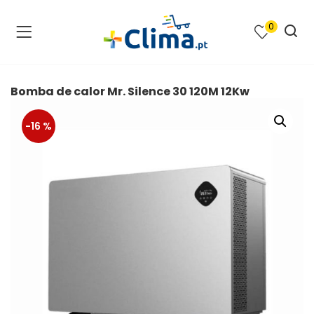
0
na e SPA )
cimento e Climatização )
Bomba de calor Mr. Silence 30 120M 12Kw
asqueiras e Barbecues )
-16 %
ias renováveis )