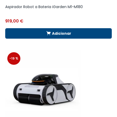
Aspirador Robot a Bateria iGarden M1-M180
A
919,00
€
1
Adicionar
-19 %