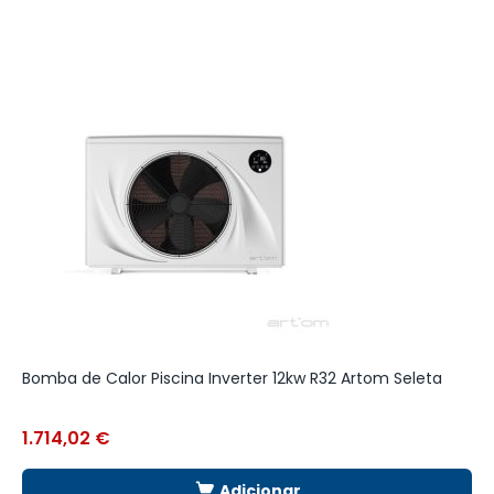
Bomba de Calor Piscina Inverter 12kw R32 Artom Seleta
C
1.714,02
€
8
Adicionar