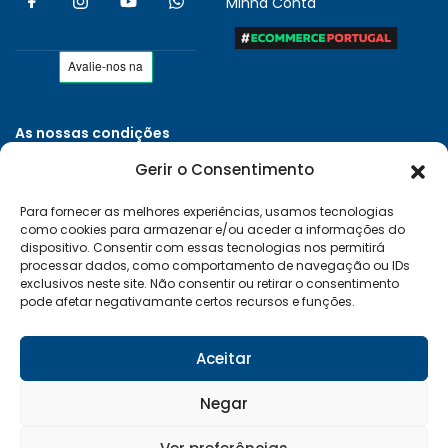
Minha Conta
As nossas condições
Políticas de Privacidade
Gerir o Consentimento
Termos e Condições
Para fornecer as melhores experiências, usamos tecnologias
Entregas e Devoluções
como cookies para armazenar e/ou aceder a informações do
Livro de Reclamações
dispositivo. Consentir com essas tecnologias nos permitirá
processar dados, como comportamento de navegação ou IDs
RAL e RLL
exclusivos neste site. Não consentir ou retirar o consentimento
pode afetar negativamante certos recursos e funções.
Klarna FAQ
Sequra
Aceitar
Negar
Desenvolvido por:
Vítor Carneiro