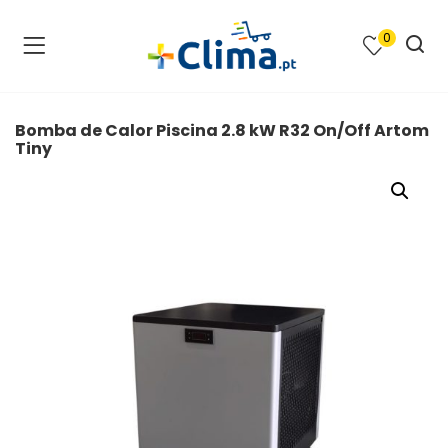
0
na e SPA )
cimento e Climatização )
Bomba de Calor Piscina 2.8 kW R32 On/Off Artom
Tiny
asqueiras e Barbecues )
ias renováveis )