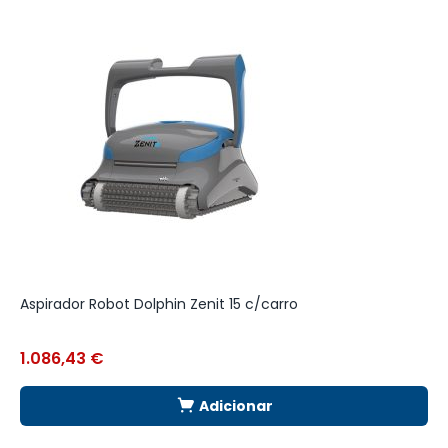
Aspirador Robot Dolphin Zenit 15 c/carro
E
1.086,43
€
2
Adicionar