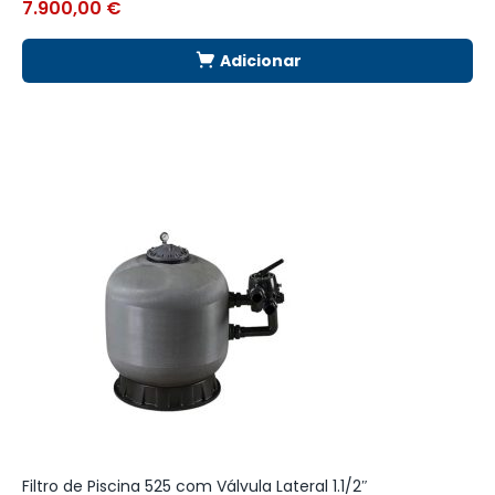
7.900,00
€
8
Adicionar
Filtro de Piscina 525 com Válvula Lateral 1.1/2″
P