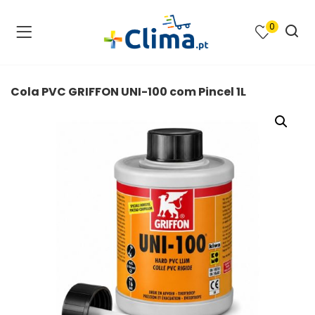
0
na e SPA )
cimento e Climatização )
Cola PVC GRIFFON UNI-100 com Pincel 1L
asqueiras e Barbecues )
ias renováveis )