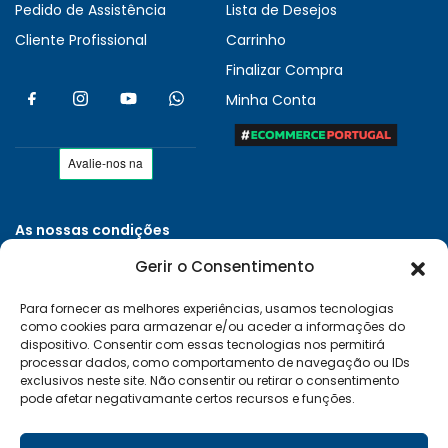
Pedido de Assistência
Lista de Desejos
Cliente Profissional
Carrinho
Finalizar Compra
Minha Conta
As nossas condições
Políticas de Privacidade
Gerir o Consentimento
Termos e Condições
Para fornecer as melhores experiências, usamos tecnologias
Entregas e Devoluções
como cookies para armazenar e/ou aceder a informações do
Livro de Reclamações
dispositivo. Consentir com essas tecnologias nos permitirá
processar dados, como comportamento de navegação ou IDs
RAL e RLL
exclusivos neste site. Não consentir ou retirar o consentimento
pode afetar negativamante certos recursos e funções.
Klarna FAQ
Sequra