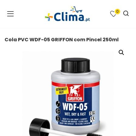
0
na e SPA )
cimento e Climatização )
Cola PVC WDF-05 GRIFFON com Pincel 250ml
asqueiras e Barbecues )
ias renováveis )