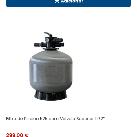
Adicionar
Filtro de Piscina 525 com Válvula Superior 1.1/2″
F
299,00
€
3