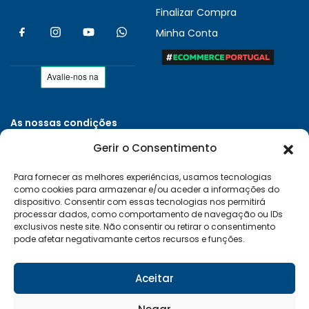
Finalizar Compra
Minha Conta
As nossas condições
Políticas de Privacidade
Gerir o Consentimento
Termos e Condições
Para fornecer as melhores experiências, usamos tecnologias
Entregas e Devoluções
como cookies para armazenar e/ou aceder a informações do
Livro de Reclamações
dispositivo. Consentir com essas tecnologias nos permitirá
processar dados, como comportamento de navegação ou IDs
RAL e RLL
exclusivos neste site. Não consentir ou retirar o consentimento
pode afetar negativamante certos recursos e funções.
Klarna FAQ
Sequra
Aceitar