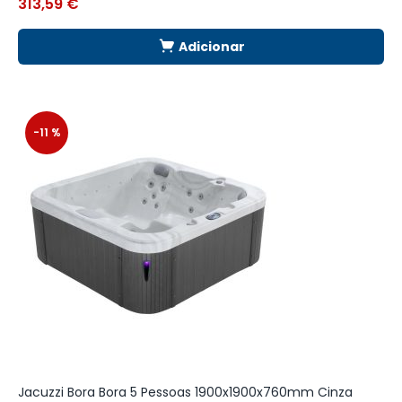
313,59
€
1
Adicionar
-11 %
Jacuzzi Bora Bora 5 Pessoas 1900x1900x760mm Cinza
A