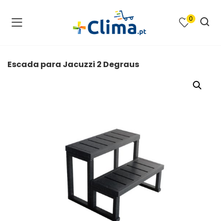
0
na e SPA )
cimento e Climatização )
Escada para Jacuzzi 2 Degraus
asqueiras e Barbecues )
ias renováveis )