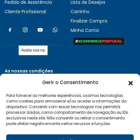
Pedido de Assistência
Lista de Desejos
Cliente Profissional
Carrinho
Finalizar Compra
Minha Conta
As nossas condições
Políticas de Privacidade
Gerir o Consentimento
Termos e Condições
Para fornecer as melhores experiências, usamos tecnologias
Entregas e Devoluções
como cookies para armazenar e/ou aceder a informações do
Livro de Reclamações
dispositivo. Consentir com essas tecnologias nos permitirá
processar dados, como comportamento de navegação ou IDs
RAL e RLL
exclusivos neste site. Não consentir ou retirar o consentimento
pode afetar negativamante certos recursos e funções.
Klarna FAQ
Sequra