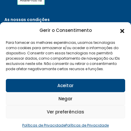
As nossas condições
Políticas de Privacidade
Gerir o Consentimento
Termos e Condições
Para fornecer as melhores experiências, usamos tecnologias
Entregas e Devoluções
como cookies para armazenar e/ou aceder a informações do
Livro de Reclamações
dispositivo. Consentir com essas tecnologias nos permitirá
processar dados, como comportamento de navegação ou IDs
RAL e RLL
exclusivos neste site. Não consentir ou retirar o consentimento
pode afetar negativamante certos recursos e funções.
Klarna FAQ
Sequra
Aceitar
Negar
Desenvolvido por:
Vítor Carneiro
Ver preferências
© 2026 Mais Clima. Todos os direitos reservados
Políticas de Privacidade
Políticas de Privacidade