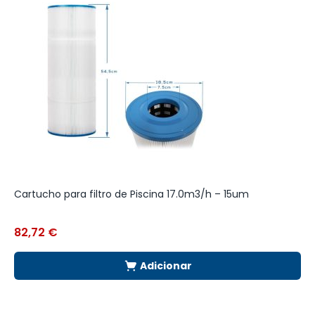
Cartucho para filtro de Piscina 17.0m3/h – 15um
F
82,72
€
4
Adicionar