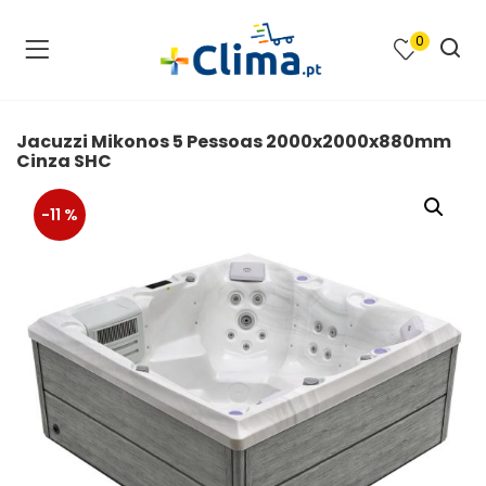
0
na e SPA )
cimento e Climatização )
Jacuzzi Mikonos 5 Pessoas 2000x2000x880mm
Cinza SHC
asqueiras e Barbecues )
-11 %
ias renováveis )