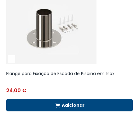
Flange para Fixação de Escada de Piscina em Inox
E
24,00
€
2
Adicionar