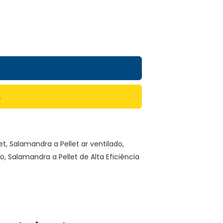
A
et
,
Salamandra a Pellet ar ventilado
,
no
,
Salamandra a Pellet de Alta Eficiência