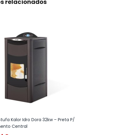
s relacionados
ufa Kalor Idro Dora 32kw – Preta P/
Salamandra a Pellet
ento Central
Quadra Slim 6 Cinz