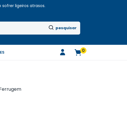
sofrer ligeiros atrasos.
pesquisar
0
ES
e Ferrugem