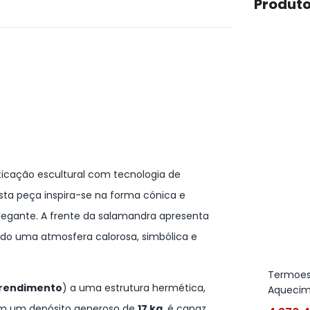
Produto
ticação escultural com tecnologia de
esta peça inspira-se na forma cónica e
elegante. A frente da salamandra apresenta
do uma atmosfera calorosa, simbólica e
Termoest
 rendimento
) a uma estrutura hermética,
Aquecim
Com um depósito generoso de
17 kg
, é capaz