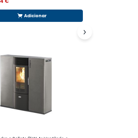
44
€
1.346,11
€
Adicionar