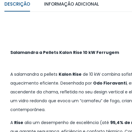
DESCRIÇÃO
INFORMAÇÃO ADICIONAL
Salamandra a Pellets Kalon Rise 10 kW Ferrugem
A salamandra a pellets
Kalon Rise
de 10 kW combina sofis
aquecimento eficiente. Desenhada por
Odo Fioravanti
, 
ascendente da chama, refletida no seu design vertical e 
um vidro redondo que evoca um “camafeu” de fogo, crian
contemporânea.
A
Rise
alia um desempenho de excelência (até
95,4% de
que garante segurança, eficiência e conforto térmico. 