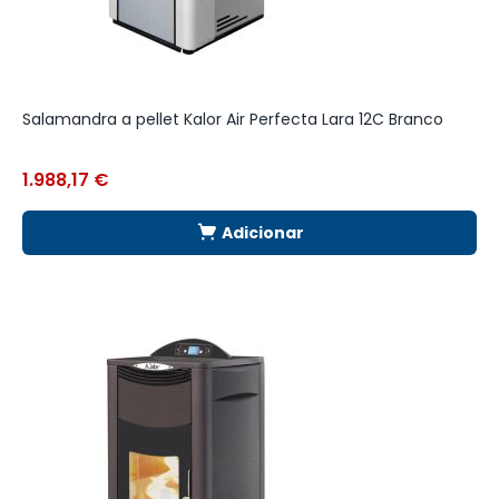
Salamandra a pellet Kalor Air Perfecta Lara 12C Branco
T
A
1.988,17
€
4
Adicionar