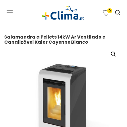
0
na e SPA )
cimento e Climatização )
Salamandra a Pellets 14kW Ar Ventilado e
Canalizável Kalor Cayenne Bianco
asqueiras e Barbecues )
ias renováveis )