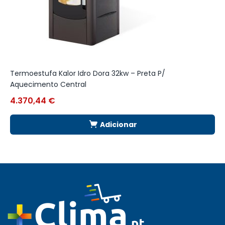
Termoestufa Kalor Idro Dora 32kw – Preta P/
S
Aquecimento Central
Q
4.370,44
€
2
Adicionar