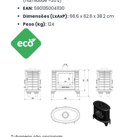
(humidade =20%)
EAN:
5901350041130
Dimensões (LxAxP):
66.6 x 62.6 x 38.2 cm
Peso (kg):
124
Tubagens são opcionais.