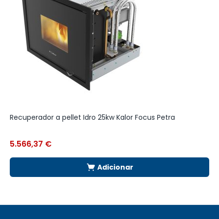
Recuperador a pellet Idro 25kw Kalor Focus Petra
R
5.566,37
€
2
Adicionar