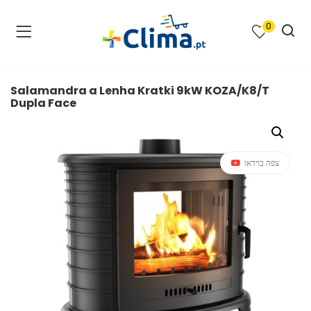
0
na e SPA )
cimento e Climatização )
Salamandra a Lenha Kratki 9kW KOZA/K8/T
Dupla Face
asqueiras e Barbecues )
ias renováveis )
צפה בוידאו