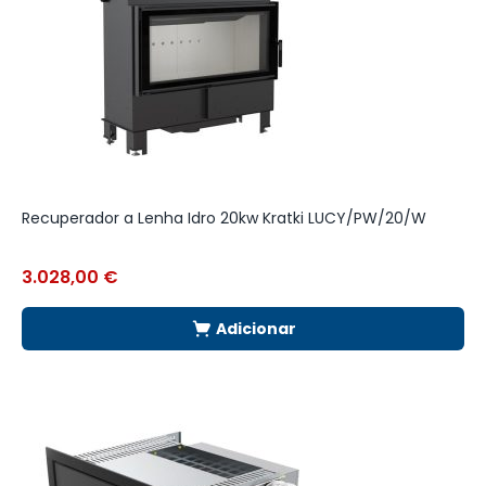
Recuperador a Lenha Idro 20kw Kratki LUCY/PW/20/W
S
G
3.028,00
€
2
Adicionar