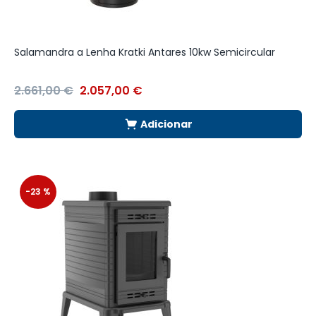
Salamandra a Lenha Kratki Antares 10kw Semicircular
R
M
2.661,00
€
2.057,00
€
4
Adicionar
-23 %