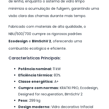
de lenha, enquanto o sistema de vidro limpo
minimiza a acumulação de fuligem, garantindo uma
visão clara das chamas durante mais tempo.
Fabricado com materiais de alta qualidade, o
NBU/500/700 cumpre os rigorosos padrões
Ecodesign
e
BImSchV 2
, oferecendo uma
combustão ecológica e eficiente.
Características Principais:
Potência nominal:
11 kW
Eficiência térmica:
83%
Classe energética:
A+
Cumpre com normas:
KRATKI PRO, Ecodesign,
Designed for recuperation, BImSchV 2
Peso:
299 kg
Design moderno:
Vidro decorativo trifacial