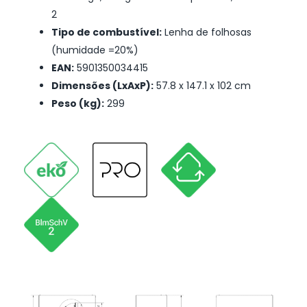
2
Tipo de combustível:
Lenha de folhosas
(humidade =20%)
EAN:
5901350034415
Dimensões (LxAxP):
57.8 x 147.1 x 102 cm
Peso (kg):
299