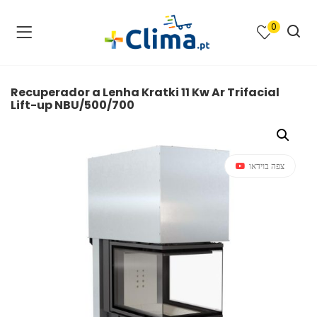
0
na e SPA )
cimento e Climatização )
Recuperador a Lenha Kratki 11 Kw Ar Trifacial
Lift-up NBU/500/700
asqueiras e Barbecues )
ias renováveis )
צפה בוידאו