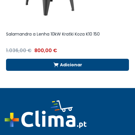
Salamandra a Lenha 10kW Kratki Koza K10 150
S
1.036,00
€
800,00
€
9
Adicionar