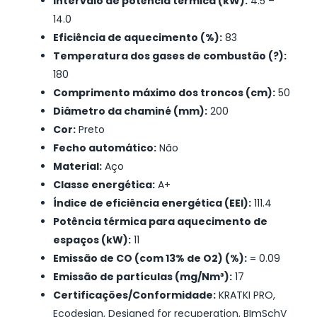
Intervalo de potência térmica (kW):
4.5 –
14.0
Eficiência de aquecimento (%):
83
Temperatura dos gases de combustão (?):
180
Comprimento máximo dos troncos (cm):
50
Diâmetro da chaminé (mm):
200
Cor:
Preto
Fecho automático:
Não
Material:
Aço
Classe energética:
A+
Índice de eficiência energética (EEI):
111.4
Potência térmica para aquecimento de
espaços (kW):
11
Emissão de CO (com 13% de O2) (%):
= 0.09
Emissão de partículas (mg/Nm³):
17
Certificações/Conformidade:
KRATKI PRO,
Ecodesign, Designed for recuperation, BImSchV