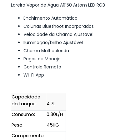
Lareira Vapor de Água AR150 Artom LED RGB
Enchimento Automático
Colunas Bluethoot Incorporados
Velocidade da Chama Ajustável
Iluminação/brilho Ajustável
Chama Multicolorida
Pegas de Manejo
Controlo Remoto
Wi-Fi App
Capacidade
do tanque:
4.7L
Consumo:
0.30L/H
Peso:
45KG
Comprimento