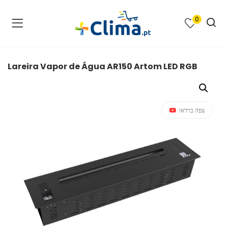
0
na e SPA )
cimento e Climatização )
Lareira Vapor de Água AR150 Artom LED RGB
asqueiras e Barbecues )
ias renováveis )
צפה בוידאו