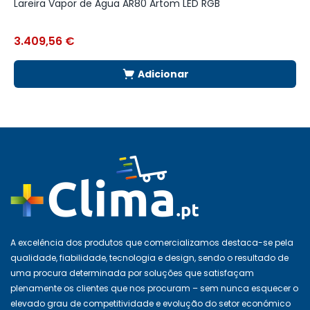
Lareira Vapor de Água AR80 Artom LED RGB
T
A
3.409,56
€
3
Adicionar
A excelência dos produtos que comercializamos destaca-se pela
qualidade, fiabilidade, tecnologia e design, sendo o resultado de
uma procura determinada por soluções que satisfaçam
plenamente os clientes que nos procuram – sem nunca esquecer o
elevado grau de competitividade e evolução do setor económico