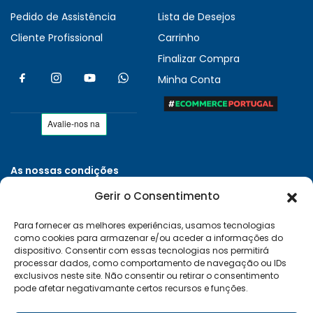
Pedido de Assistência
Lista de Desejos
Cliente Profissional
Carrinho
Finalizar Compra
Minha Conta
As nossas condições
Políticas de Privacidade
Gerir o Consentimento
Termos e Condições
Para fornecer as melhores experiências, usamos tecnologias
Entregas e Devoluções
como cookies para armazenar e/ou aceder a informações do
Livro de Reclamações
dispositivo. Consentir com essas tecnologias nos permitirá
processar dados, como comportamento de navegação ou IDs
RAL e RLL
exclusivos neste site. Não consentir ou retirar o consentimento
pode afetar negativamante certos recursos e funções.
Klarna FAQ