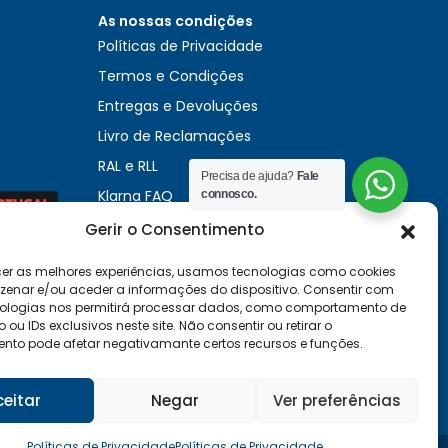
As nossas condições
Políticas de Privacidade
Termos e Condições
Entregas e Devoluções
Livro de Reclamações
RAL e RLL
Precisa de ajuda?
Fale
Klarna FAQ
connosco.
Sequra
Gerir o Consentimento
cer as melhores experiências, usamos tecnologias como cookies
enar e/ou aceder a informações do dispositivo. Consentir com
ologias nos permitirá processar dados, como comportamento de
u IDs exclusivos neste site. Não consentir ou retirar o
nto pode afetar negativamante certos recursos e funções.
ceitar
Negar
Ver preferências
Políticas de Privacidade
Políticas de Privacidade