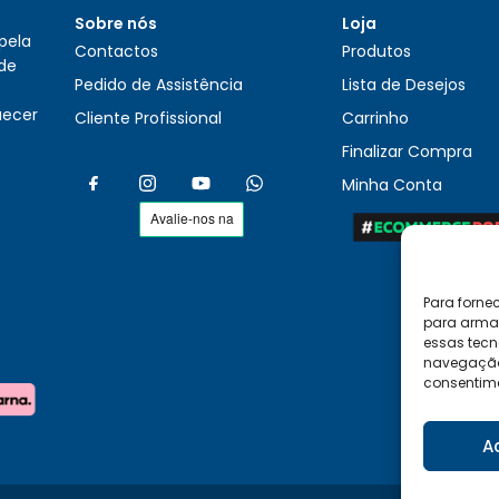
Sobre nós
Loja
pela
Contactos
Produtos
 de
Pedido de Assistência
Lista de Desejos
uecer
Cliente Profissional
Carrinho
Finalizar Compra
Minha Conta
Para forne
para armaz
essas tecn
navegação o
consentime
A