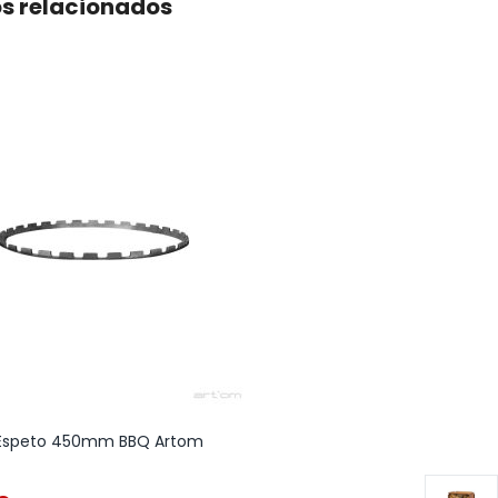
s relacionados
-25 %
 Espeto 450mm BBQ Artom
Barbecue a Lenha A