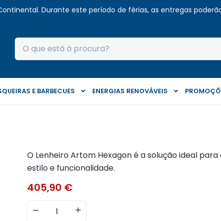
Continental. Durante este período de férias, as entregas poderão 
QUEIRAS E BARBECUES
ENERGIAS RENOVÁVEIS
PROMOÇÕ
O Lenheiro Artom Hexagon é a solução ideal para
estilo e funcionalidade.
405,90
€