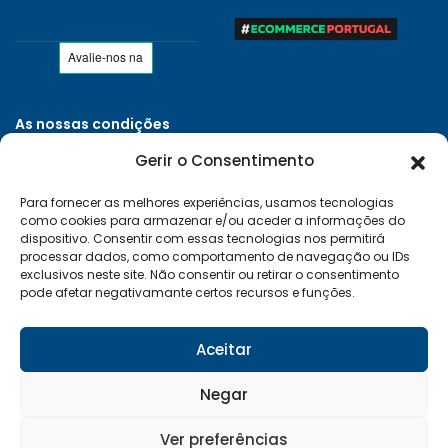
As nossas condições
Políticas de Privacidade
Gerir o Consentimento
Termos e Condições
Para fornecer as melhores experiências, usamos tecnologias
Entregas e Devoluções
como cookies para armazenar e/ou aceder a informações do
Livro de Reclamações
dispositivo. Consentir com essas tecnologias nos permitirá
processar dados, como comportamento de navegação ou IDs
RAL e RLL
exclusivos neste site. Não consentir ou retirar o consentimento
pode afetar negativamante certos recursos e funções.
Klarna FAQ
Sequra
Aceitar
Negar
Desenvolvido por:
Vítor Carneiro
Ver preferências
© 2026 Mais Clima. Todos os direitos reservados