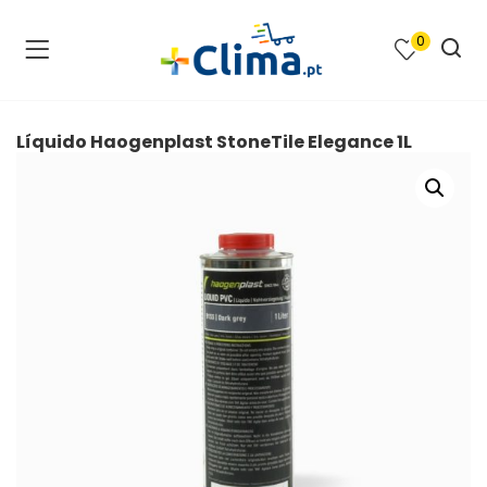
0
na e SPA )
cimento e Climatização )
Líquido Haogenplast StoneTile Elegance 1L
asqueiras e Barbecues )
ias renováveis )