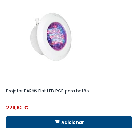
Projetor PAR56 Flat LED RGB para betão
B
229,62
€
2
Adicionar