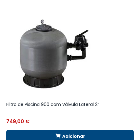
Filtro de Piscina 900 com Válvula Lateral 2″
B
749,00
€
1
Adicionar