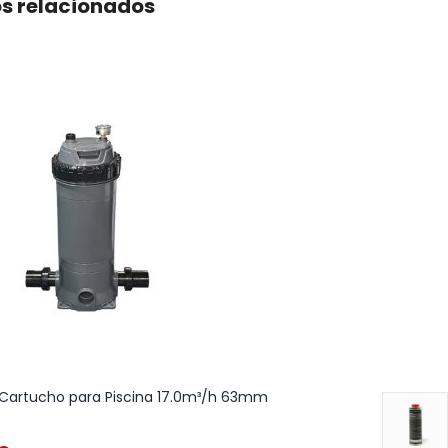
s relacionados
e Cartucho para Piscina 17.0m³/h 63mm
Ralo de Fundo de En
Liner