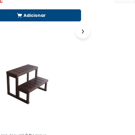
€
30,00
€
Adicionar