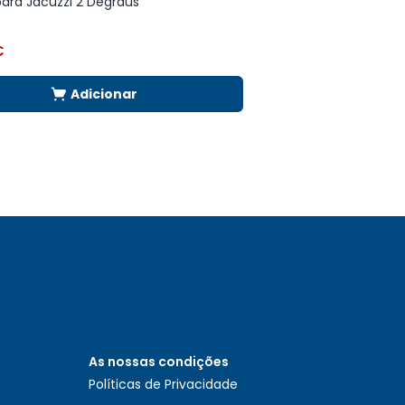
ara Jacuzzi 2 Degraus
Bomba Bravia 0,5 C
€
168,16
€
Adicionar
As nossas condições
Políticas de Privacidade