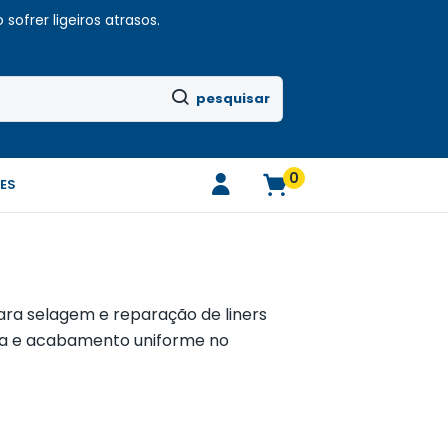
sofrer ligeiros atrasos.
pesquisar
0
ES
ara selagem e reparação de liners
cia e acabamento uniforme no