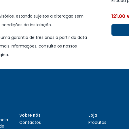
Escada p
121,00
isórios, estando sujeitos a alteração sem
 condições de instalação.
ma garantia de três anos a partir da data
mais informações, consulte os nossos
gina.
Sobre nós
Loja
pela
Contactos
Produtos
 de