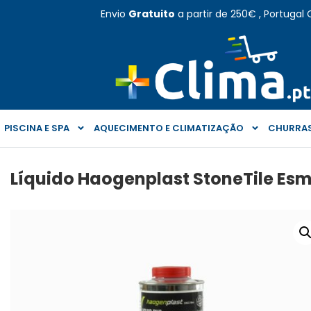
Envio
Gratuito
a partir de 250€ , Portugal 
PISCINA E SPA
AQUECIMENTO E CLIMATIZAÇÃO
CHURRAS
Líquido Haogenplast StoneTile Esm