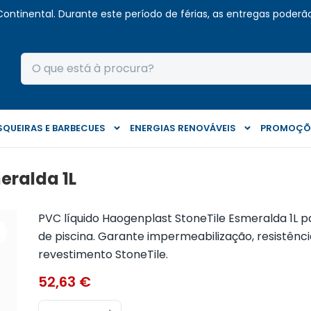
Continental. Durante este período de férias, as entregas poderão 
QUEIRAS E BARBECUES
ENERGIAS RENOVÁVEIS
PROMOÇÕ
eralda 1L
PVC líquido Haogenplast StoneTile Esmeralda 1L p
de piscina. Garante impermeabilização, resistên
revestimento StoneTile.
52,63
€