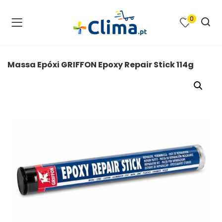
0
na e SPA )
cimento e Climatização )
Massa Epóxi GRIFFON Epoxy Repair Stick 114g
asqueiras e Barbecues )
ias renováveis )