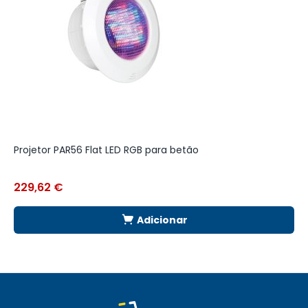
Projetor PAR56 Flat LED RGB para betão
B
229,62
€
1
Adicionar