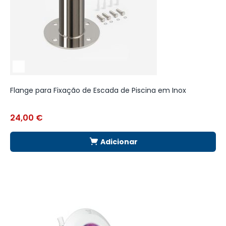
Flange para Fixação de Escada de Piscina em Inox
B
24,00
€
1
Adicionar