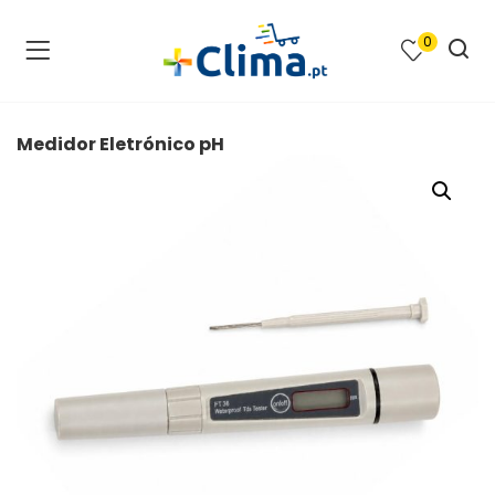
0
na e SPA )
cimento e Climatização )
Medidor Eletrónico pH
asqueiras e Barbecues )
ias renováveis )