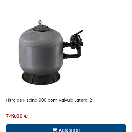
Filtro de Piscina 900 com Válvula Lateral 2″
P
749,00
€
2
Adicionar