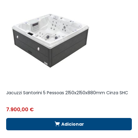
Jacuzzi Santorini 5 Pessoas 2150x2150x880mm Cinza SHC
F
7.900,00
€
6
Adicionar