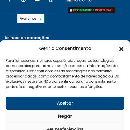
Minha Conta
As nossas condições
Políticas de Privacidade
Gerir o Consentimento
Termos e Condições
Para fornecer as melhores experiências, usamos tecnologias
Entregas e Devoluções
como cookies para armazenar e/ou aceder a informações do
Livro de Reclamações
dispositivo. Consentir com essas tecnologias nos permitirá
processar dados, como comportamento de navegação ou IDs
RAL e RLL
exclusivos neste site. Não consentir ou retirar o consentimento
pode afetar negativamante certos recursos e funções.
Klarna FAQ
Sequra
Aceitar
Negar
Desenvolvido por:
Vítor Carneiro
Ver preferências