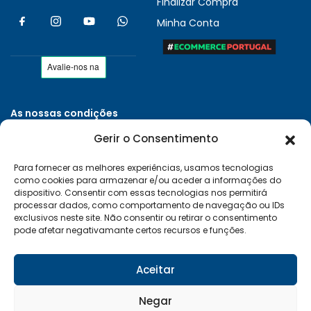
Finalizar Compra
Minha Conta
As nossas condições
Políticas de Privacidade
Gerir o Consentimento
Termos e Condições
Para fornecer as melhores experiências, usamos tecnologias
Entregas e Devoluções
como cookies para armazenar e/ou aceder a informações do
Livro de Reclamações
dispositivo. Consentir com essas tecnologias nos permitirá
processar dados, como comportamento de navegação ou IDs
RAL e RLL
exclusivos neste site. Não consentir ou retirar o consentimento
pode afetar negativamante certos recursos e funções.
Klarna FAQ
Sequra
Aceitar
Negar
Desenvolvido por:
Vítor Carneiro