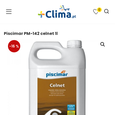
0
na e SPA )
cimento e Climatização )
Piscimar PM-142 celnet 1l
asqueiras e Barbecues )
-16 %
ias renováveis )