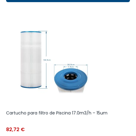
Cartucho para filtro de Piscina 17.0m3/h – 15um
B
82,72
€
2