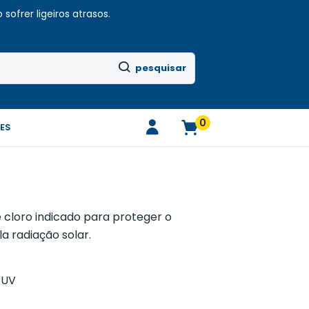
sofrer ligeiros atrasos.
pesquisar
0
ES
 cloro indicado para proteger o
a radiação solar.
 UV