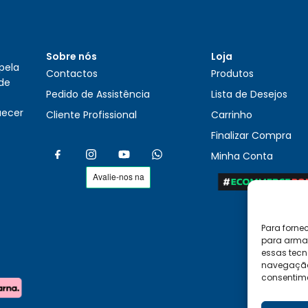
Sobre nós
Loja
pela
Contactos
Produtos
 de
Pedido de Assistência
Lista de Desejos
uecer
Cliente Profissional
Carrinho
Finalizar Compra
Minha Conta
Para forne
para armaz
essas tecn
navegação o
consentime