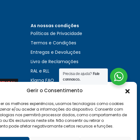
As nossas condições
Políticas de Privacidade
Termos e Condições
Entregas e Devoluções
Livro de Reclamações
RAL e RLL
Precisa de ajuda?
Fale
Klarna FAQ
connosco.
Sequra
Gerir o Consentimento
cer as melhores experiências, usamos tecnologias como cookies
enar e/ou aceder a informações do dispositivo. Consentir com
ologias nos permitirá processar dados, como comportamento de
u IDs exclusivos neste site. Não consentir ou retirar o
nto pode afetar negativamante certos recursos e funções.