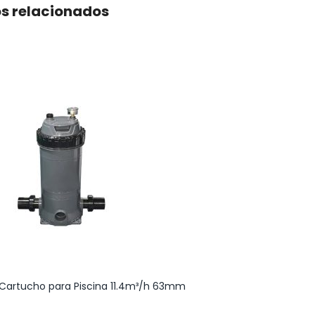
s relacionados
-11 %
e Cartucho para Piscina 11.4m³/h 63mm
Jacuzzi Bora Bora 
Cinza