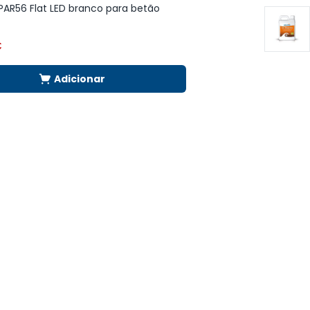
 PAR56 Flat LED branco para betão
Bomba Bravia 0,5 C
€
168,16
€
Adicionar