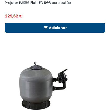
Projetor PAR56 Flat LED RGB para betão
E
229,62
€
2
Adicionar