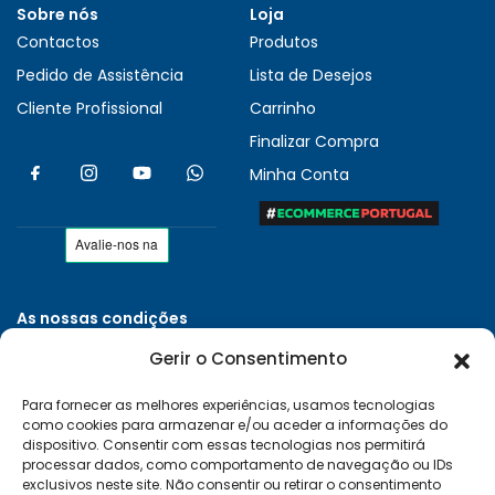
Sobre nós
Loja
Contactos
Produtos
Pedido de Assistência
Lista de Desejos
Cliente Profissional
Carrinho
Finalizar Compra
Minha Conta
As nossas condições
Políticas de Privacidade
Gerir o Consentimento
Termos e Condições
Para fornecer as melhores experiências, usamos tecnologias
Entregas e Devoluções
como cookies para armazenar e/ou aceder a informações do
Livro de Reclamações
dispositivo. Consentir com essas tecnologias nos permitirá
processar dados, como comportamento de navegação ou IDs
RAL e RLL
exclusivos neste site. Não consentir ou retirar o consentimento