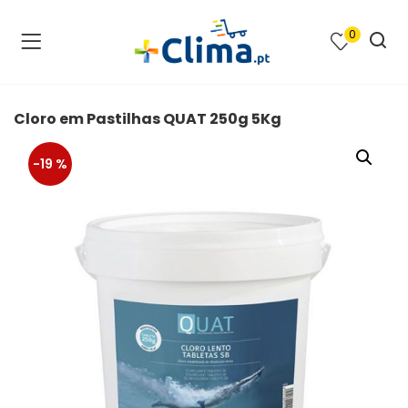
0
na e SPA )
cimento e Climatização )
Cloro em Pastilhas QUAT 250g 5Kg
asqueiras e Barbecues )
-19 %
ias renováveis )