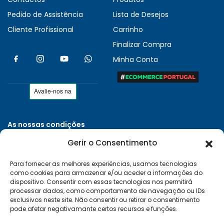
Pedido de Assistência
Lista de Desejos
Cliente Profissional
Carrinho
Finalizar Compra
Minha Conta
As nossas condições
Políticas de Privacidade
Gerir o Consentimento
Termos e Condições
Para fornecer as melhores experiências, usamos tecnologias
Entregas e Devoluções
como cookies para armazenar e/ou aceder a informações do
Livro de Reclamações
dispositivo. Consentir com essas tecnologias nos permitirá
processar dados, como comportamento de navegação ou IDs
RAL e RLL
exclusivos neste site. Não consentir ou retirar o consentimento
pode afetar negativamante certos recursos e funções.
Klarna FAQ