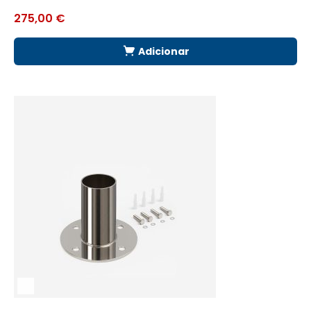
275,00
€
1
Adicionar