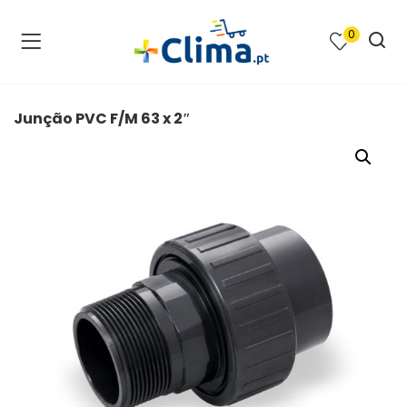
0
na e SPA )
cimento e Climatização )
Junção PVC F/M 63 x 2″
asqueiras e Barbecues )
ias renováveis )