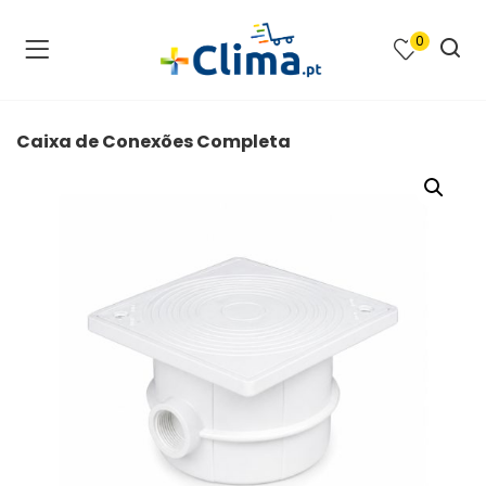
0
na e SPA )
cimento e Climatização )
Caixa de Conexões Completa
asqueiras e Barbecues )
ias renováveis )