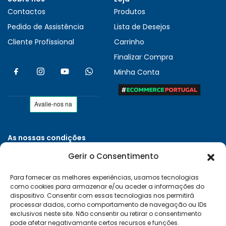
Contactos
Produtos
Pedido de Assistência
Lista de Desejos
Cliente Profissional
Carrinho
Finalizar Compra
Minha Conta
As nossas condições
Políticas de Privacidade
Gerir o Consentimento
Termos e Condições
Para fornecer as melhores experiências, usamos tecnologias
Entregas e Devoluções
como cookies para armazenar e/ou aceder a informações do
Livro de Reclamações
dispositivo. Consentir com essas tecnologias nos permitirá
processar dados, como comportamento de navegação ou IDs
RAL e RLL
exclusivos neste site. Não consentir ou retirar o consentimento
pode afetar negativamante certos recursos e funções.