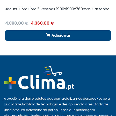
Jacuzzi Bora Bora 5 Pessoas 1900x1900x760mm Castanho
E
4.880,00
€
4.360,00
€
1
Adicionar
A excelência dos produtos que comercializamos destaca-se pela
qualidade, fiabilidade, tecnologia e design, sendo o resultado de
uma procura determinada por soluções que satisfaçam
plenamente os clientes que nos procuram – sem nunca esquecer o