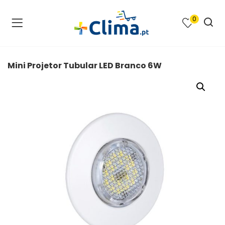
0
na e SPA )
cimento e Climatização )
Mini Projetor Tubular LED Branco 6W
asqueiras e Barbecues )
ias renováveis )