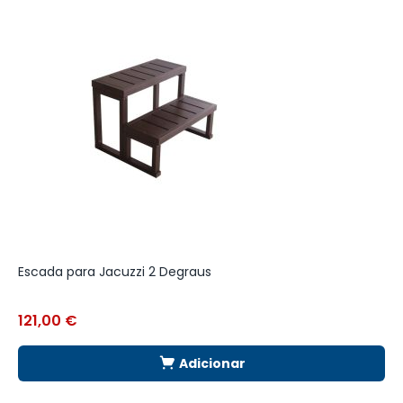
Escada para Jacuzzi 2 Degraus
F
121,00
€
Adicionar