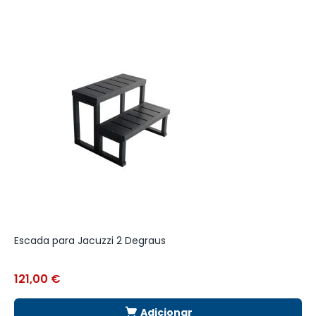
Escada para Jacuzzi 2 Degraus
F
121,00
€
Adicionar