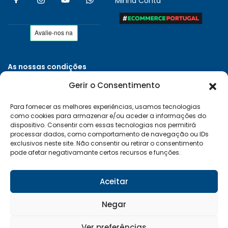
Minha Conta
As nossas condições
Políticas de Privacidade
Gerir o Consentimento
Termos e Condições
Para fornecer as melhores experiências, usamos tecnologias
Entregas e Devoluções
como cookies para armazenar e/ou aceder a informações do
Livro de Reclamações
dispositivo. Consentir com essas tecnologias nos permitirá
processar dados, como comportamento de navegação ou IDs
RAL e RLL
exclusivos neste site. Não consentir ou retirar o consentimento
pode afetar negativamante certos recursos e funções.
Klarna FAQ
Sequra
Aceitar
Negar
Desenvolvido por:
Vítor Carneiro
Ver preferências