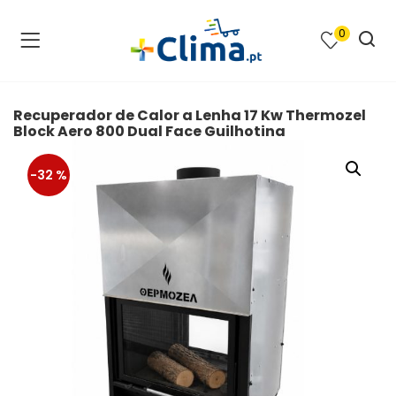
0
na e SPA )
cimento e Climatização )
Recuperador de Calor a Lenha 17 Kw Thermozel
Block Aero 800 Dual Face Guilhotina
asqueiras e Barbecues )
-32 %
ias renováveis )