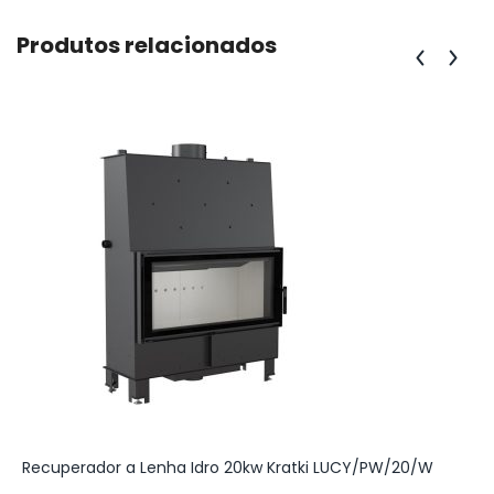
Produtos relacionados
Recuperador a Lenha Idro 20kw Kratki LUCY/PW/20/W
S
C