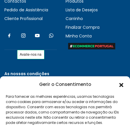
Contactos
Produtos
Pedido de Assistência
Lista de Desejos
Cliente Profissional
Carrinho
Finalizar Compra
Minha Conta
As nossas condições
Políticas de Privacidade
Gerir o Consentimento
Termos e Condições
Para fornecer as melhores experiências, usamos tecnologias
Entregas e Devoluções
como cookies para armazenar e/ou aceder a informações do
Livro de Reclamações
dispositivo. Consentir com essas tecnologias nos permitirá
processar dados, como comportamento de navegação ou IDs
RAL e RLL
exclusivos neste site. Não consentir ou retirar o consentimento
pode afetar negativamante certos recursos e funções.
Klarna FAQ