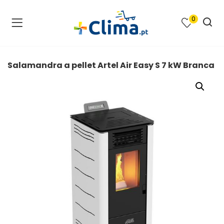
0
na e SPA )
cimento e Climatização )
Salamandra a pellet Artel Air Easy S 7 kW Branca
asqueiras e Barbecues )
ias renováveis )