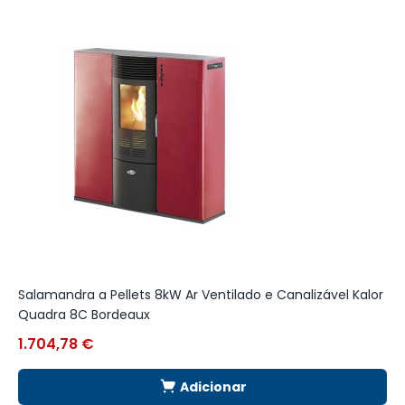
Salamandra a Pellets 8kW Ar Ventilado e Canalizável Kalor
S
Quadra 8C Bordeaux
Q
1.704,78
€
1
Adicionar