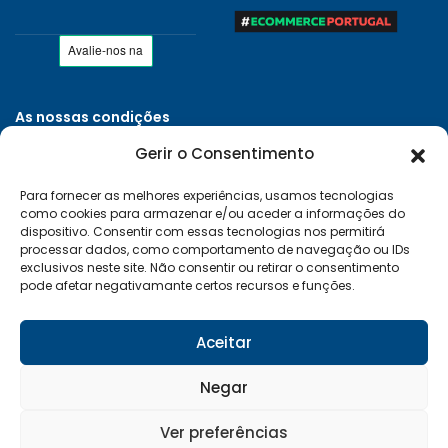
As nossas condições
Políticas de Privacidade
Gerir o Consentimento
Termos e Condições
Para fornecer as melhores experiências, usamos tecnologias
Entregas e Devoluções
como cookies para armazenar e/ou aceder a informações do
Livro de Reclamações
dispositivo. Consentir com essas tecnologias nos permitirá
processar dados, como comportamento de navegação ou IDs
RAL e RLL
exclusivos neste site. Não consentir ou retirar o consentimento
pode afetar negativamante certos recursos e funções.
Klarna FAQ
Sequra
Aceitar
Negar
Desenvolvido por:
Vítor Carneiro
Ver preferências
© 2026 Mais Clima. Todos os direitos reservados