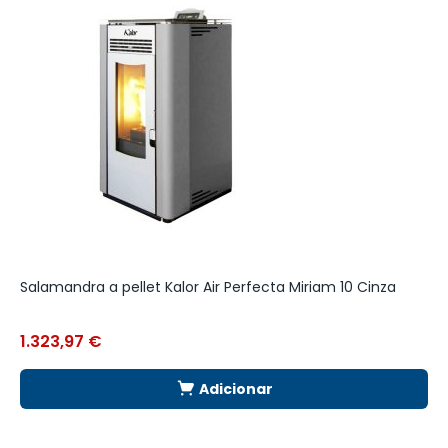
Salamandra a pellet Kalor Air Perfecta Miriam 10 Cinza
S
C
1.323,97
€
2
Adicionar