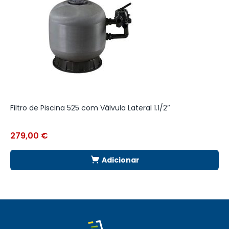
Filtro de Piscina 525 com Válvula Lateral 1.1/2″
F
279,00
€
2
Adicionar