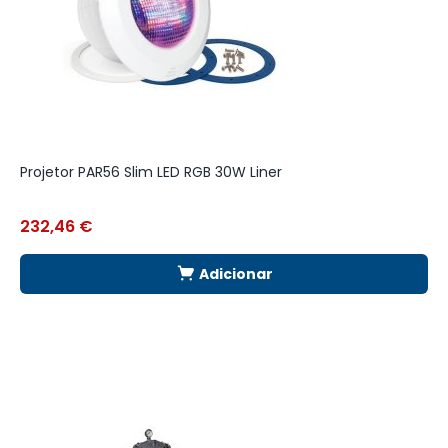
Projetor PAR56 Slim LED RGB 30W Liner
P
232,46
€
1
Adicionar