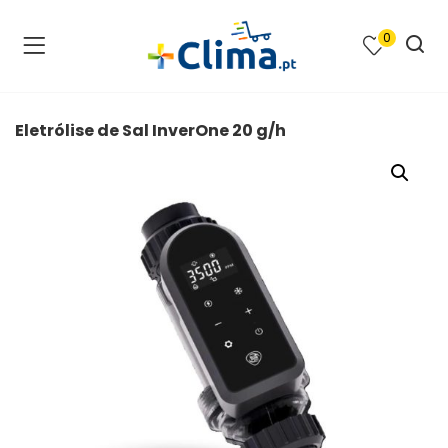
0
na e SPA )
cimento e Climatização )
Eletrólise de Sal InverOne 20 g/h
asqueiras e Barbecues )
ias renováveis )