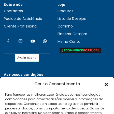
Sobre nós
Loja
Contactos
Produtos
Pedido de Assistência
Lista de Desejos
Cliente Profissional
Carrinho
Finalizar Compra
Minha Conta
As nossas condições
Políticas de Privacidade
Gerir o Consentimento
Termos e Condições
Para fornecer as melhores experiências, usamos tecnologias
Entregas e Devoluções
como cookies para armazenar e/ou aceder a informações do
Livro de Reclamações
dispositivo. Consentir com essas tecnologias nos permitirá
processar dados, como comportamento de navegação ou IDs
RAL e RLL
exclusivos neste site. Não consentir ou retirar o consentimento