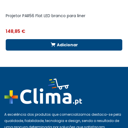
Projetor PAR56 Flat LED branco para liner
J
148,85
€
7
Adicionar
A excelência dos produtos que comercializamos destaca-se pela
qualidade, fiabilidade, tecnologia e design, sendo o resultado de
uma procura determinada por soluções que satisfaçam