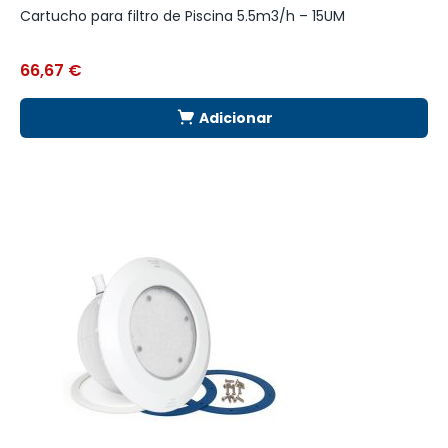
Cartucho para filtro de Piscina 5.5m3/h – 15UM
F
66,67
€
2
Adicionar