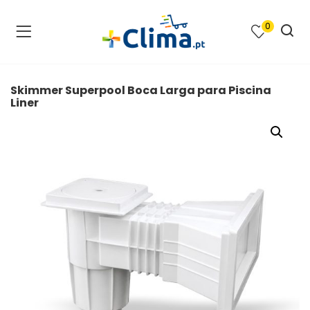
0
na e SPA )
cimento e Climatização )
Skimmer Superpool Boca Larga para Piscina
Liner
asqueiras e Barbecues )
ias renováveis )