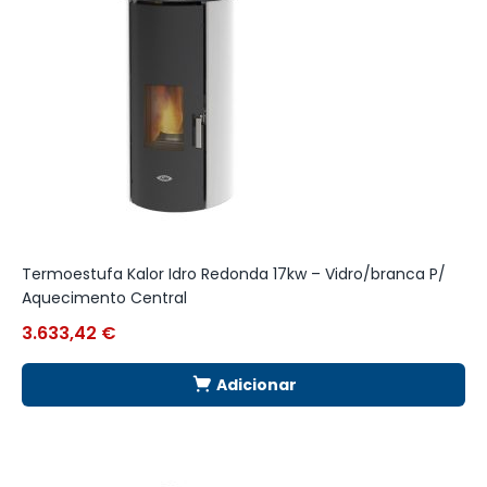
Termoestufa Kalor Idro Redonda 17kw – Vidro/branca P/
S
Aquecimento Central
C
3.633,42
€
2
Adicionar