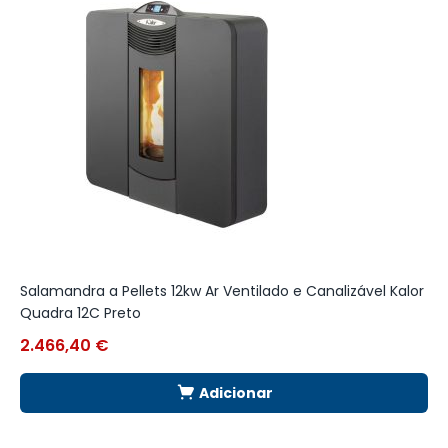
Salamandra a Pellets 12kw Ar Ventilado e Canalizável Kalor
S
Quadra 12C Preto
2.466,40
€
1
Adicionar