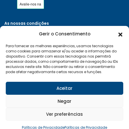
As nossas condições
Políticas de Privacidade
Gerir o Consentimento
Termos e Condições
Para fornecer as melhores experiências, usamos tecnologias
Entregas e Devoluções
como cookies para armazenar e/ou aceder a informações do
Livro de Reclamações
dispositivo. Consentir com essas tecnologias nos permitirá
processar dados, como comportamento de navegação ou IDs
RAL e RLL
exclusivos neste site. Não consentir ou retirar o consentimento
pode afetar negativamante certos recursos e funções.
Klarna FAQ
Sequra
Aceitar
Negar
Desenvolvido por:
Vítor Carneiro
Ver preferências
© 2026 Mais Clima. Todos os direitos reservados
Políticas de Privacidade
Políticas de Privacidade