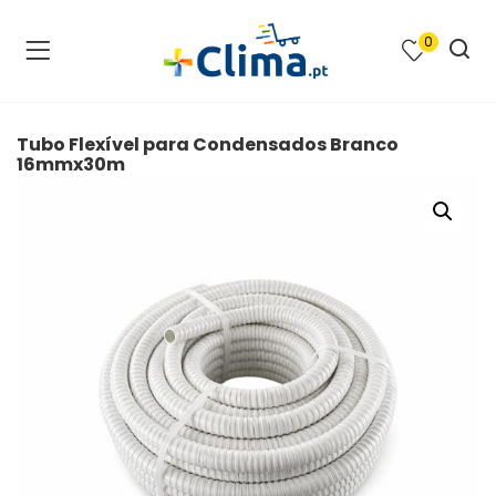
0
na e SPA )
cimento e Climatização )
Tubo Flexível para Condensados Branco
16mmx30m
asqueiras e Barbecues )
ias renováveis )