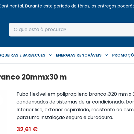
Continental. Durante este período de férias, as entregas poderão 
QUEIRAS E BARBECUES
ENERGIAS RENOVÁVEIS
PROMOÇÕ
 Branco 20mmx30 m
Tubo flexível em polipropileno branco Ø20 mm x
condensados de sistemas de ar condicionado, bom
Interior liso, exterior espiralado, resistente ao
para uma instalação segura e duradoura.
32,61
€