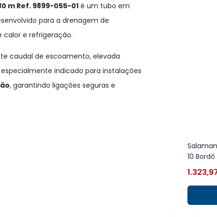
0 m Ref. 9899-055-01
é um tubo em
esenvolvido para a drenagem de
alor e refrigeração.
nte caudal de escoamento, elevada
 especialmente indicado para instalações
ção
, garantindo ligações seguras e
Salamand
10 Bordô
1.323,9