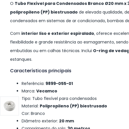
O
Tubo Flexível para Condensados Branco Ø20 mm x 3
polipropileno (PP) biestrusado
de elevada qualidade, d
condensados em sistemas de ar condicionado, bombas de c
Com
interior liso e exterior espiralado
, oferece excele
flexibilidade e grande resistência ao esmagamento, sendo
embutidas ou em calhas técnicas. Inclui
O-ring de veda
estanques.
Características principais
Referência:
9899-055-01
Marca:
Vecamco
Tipo: Tubo flexível para condensados
Material:
Polipropileno (PP) biestrusado
Cor: Branco
Diâmetro exterior:
20 mm
Comprimento do rolo:
30 metros