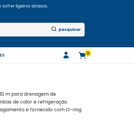
sofrer ligeiros atrasos.
pesquisar
0
ES
 30 m para drenagem de
bas de calor e refrigeração.
 esmagamento e fornecido com O-ring