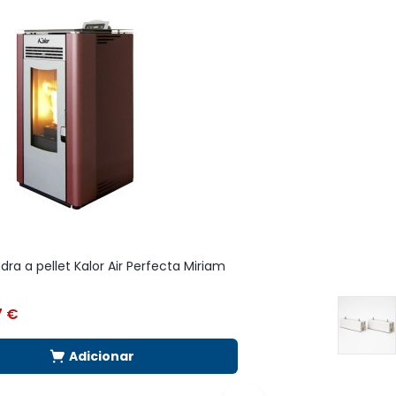
ra a pellet Kalor Air Perfecta Miriam
Salamandra a pellet
Preto
7
€
1.199,99
€
Adicionar