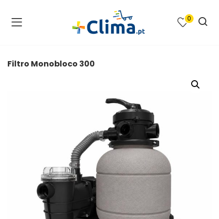
0
na e SPA )
cimento e Climatização )
Filtro Monobloco 300
asqueiras e Barbecues )
ias renováveis )