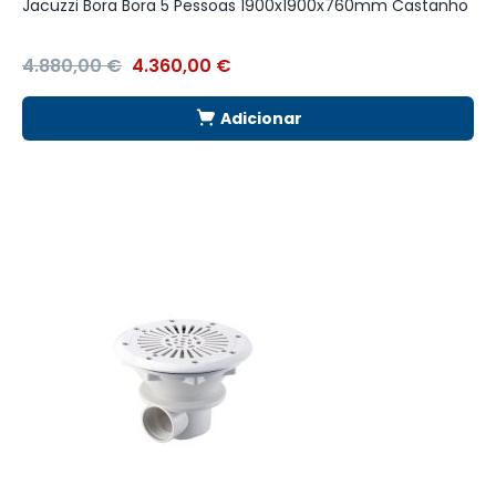
Jacuzzi Bora Bora 5 Pessoas 1900x1900x760mm Castanho
F
4.880,00
€
4.360,00
€
4
Adicionar