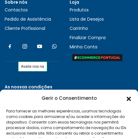
Sobre nós
Loja
Contactos
Produtos
Pedido de Assistência
Lista de Desejos
Cliente Profissional
Carrinho
Finalizar Compra
Minha Conta
As nossas condições
Políticas de Privacidade
Gerir o Consentimento
Termos e Condições
Para fornecer as melhores experiências, usamos tecnologias
Entregas e Devoluções
como cookies para armazenar e/ou aceder a informações do
Livro de Reclamações
dispositivo. Consentir com essas tecnologias nos permitirá
processar dados, como comportamento de navegação ou IDs
RAL e RLL
exclusivos neste site. Não consentir ou retirar o consentimento